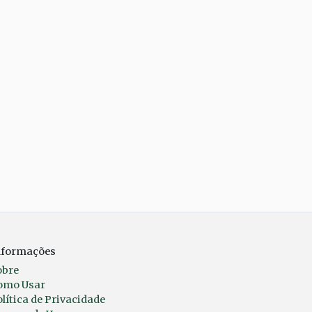
nformações
obre
omo Usar
lítica de Privacidade