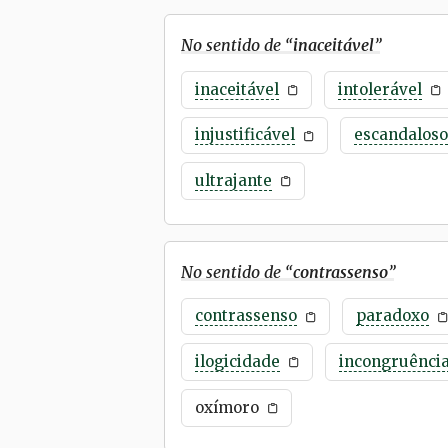
No sentido de “
inaceitável
”
inaceitável
intolerável
injustificável
escandaloso
ultrajante
No sentido de “
contrassenso
”
contrassenso
paradoxo
ilogicidade
incongruênci
oxímoro