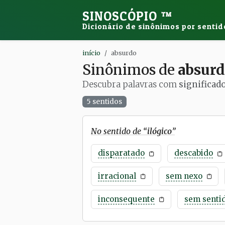
SINOSCÓPIO
™
Dicionário de sinônimos por sentid
início
absurdo
Sinônimos de
absur
Descubra palavras com
significad
5 sentidos
No sentido de “
ilógico
”
disparatado
descabido
irracional
sem nexo
inconsequente
sem senti