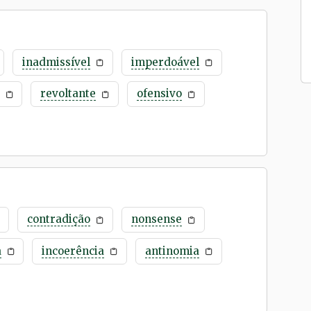
inadmissível
imperdoável
revoltante
ofensivo
contradição
nonsense
a
incoerência
antinomia