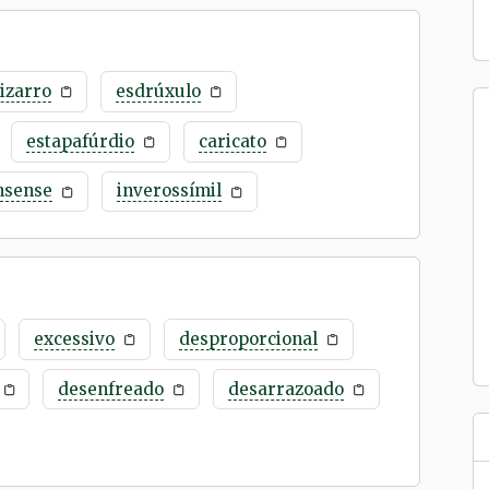
izarro
esdrúxulo
estapafúrdio
caricato
nsense
inverossímil
excessivo
desproporcional
desenfreado
desarrazoado