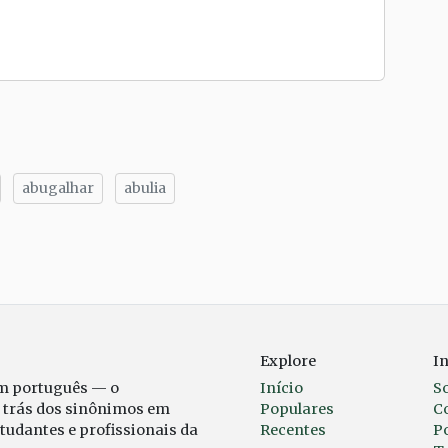
abugalhar
abulia
tilhe
Explore
I
em português — o
Início
S
r trás dos sinônimos em
Populares
C
studantes e profissionais da
Recentes
Po