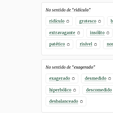
No sentido de “
ridículo
”
ridículo
grotesco
b
extravagante
insólito
patético
risível
no
No sentido de “
exagerado
”
exagerado
desmedido
hiperbólico
descomedido
desbalanceado