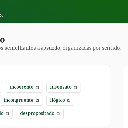
o.
do
os semelhantes a absurdo
, organizadas por sentido.
incoerente
insensato
incongruente
ilógico
do
despropositado