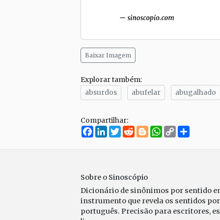
Baixar Imagem
Explorar também:
absurdos
abufelar
abugalhado
Compartilhar:
Facebook
LinkedIn
Twitter
Reddit
Blogger
WhatsApp
Copy
Compar
Link
Sobre o Sinoscópio
Dicionário de sinônimos por sentido 
instrumento que revela os sentidos po
português. Precisão para escritores, e