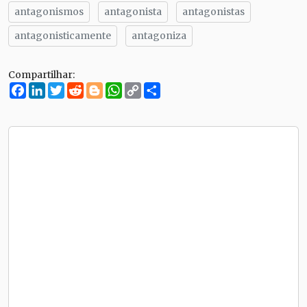
antagonismos
antagonista
antagonistas
antagonisticamente
antagoniza
Compartilhar:
Facebook
LinkedIn
Twitter
Reddit
Blogger
WhatsApp
Copy
Compartilhe
Link