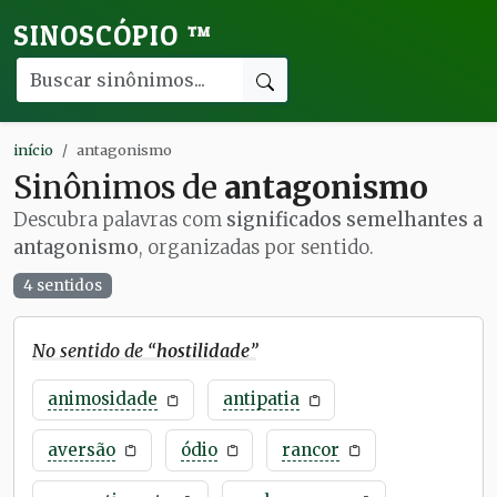
SINOSCÓPIO
™
início
antagonismo
Sinônimos de
antagonismo
Descubra palavras com
significados semelhantes a
antagonismo
, organizadas por sentido.
4 sentidos
No sentido de “
hostilidade
”
animosidade
antipatia
aversão
ódio
rancor