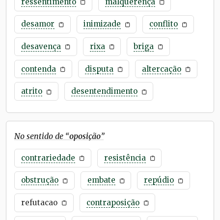
ressentimento
malquerença
desamor
inimizade
conflito
desavença
rixa
briga
contenda
disputa
altercação
atrito
desentendimento
No sentido de “
oposição
”
contrariedade
resistência
obstrução
embate
repúdio
refutacao
contraposição