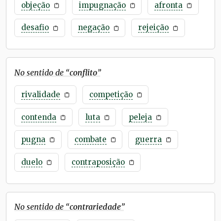
objeção
impugnação
afronta
desafio
negação
rejeição
No sentido de “
conflito
”
rivalidade
competição
contenda
luta
peleja
pugna
combate
guerra
duelo
contraposição
No sentido de “
contrariedade
”