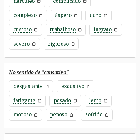
hercúleo
complicado
complexo
áspero
duro
custoso
trabalhoso
ingrato
severo
rigoroso
No sentido de “
cansativo
”
desgastante
exaustivo
fatigante
pesado
lento
moroso
penoso
sofrido