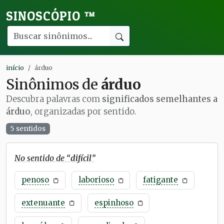
SINOSCÓPIO
™
início
árduo
Sinônimos de
árduo
Descubra palavras com
significados semelhantes a
árduo
, organizadas por sentido.
5 sentidos
No sentido de “
difícil
”
penoso
laborioso
fatigante
extenuante
espinhoso