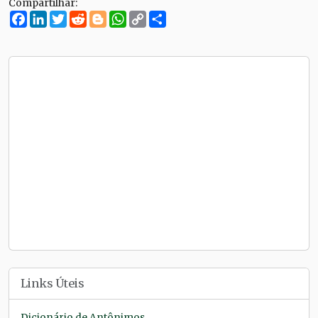
Compartilhar:
Facebook
LinkedIn
Twitter
Reddit
Blogger
WhatsApp
Copy
Compartilhe
Link
Links Úteis
Dicionário de Antônimos