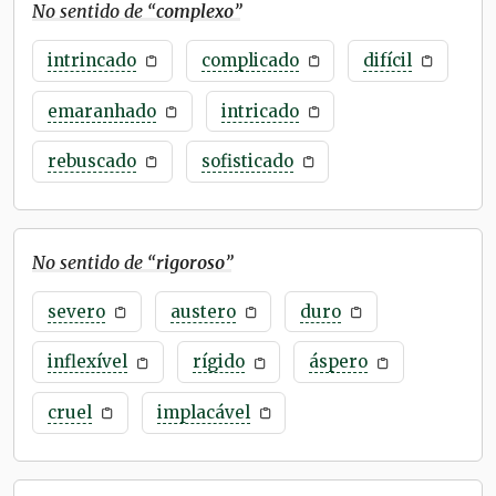
No sentido de “
complexo
”
intrincado
complicado
difícil
emaranhado
intricado
rebuscado
sofisticado
No sentido de “
rigoroso
”
severo
austero
duro
inflexível
rígido
áspero
cruel
implacável