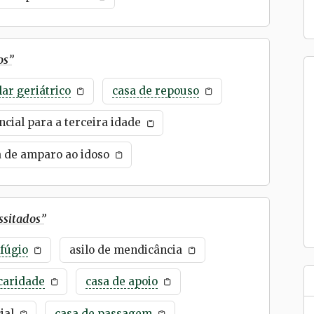
os
”
lar geriátrico
casa de repouso
ncial para a terceira idade
a de amparo ao idoso
ssitados
”
fúgio
asilo de mendicância
caridade
casa de apoio
ial
casa de passagem