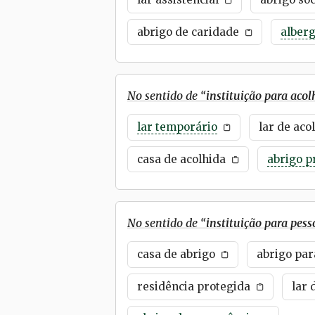
abrigo de caridade
alber
No sentido de “
instituição para aco
lar temporário
lar de aco
casa de acolhida
abrigo p
No sentido de “
instituição para pess
casa de abrigo
abrigo par
residência protegida
lar 