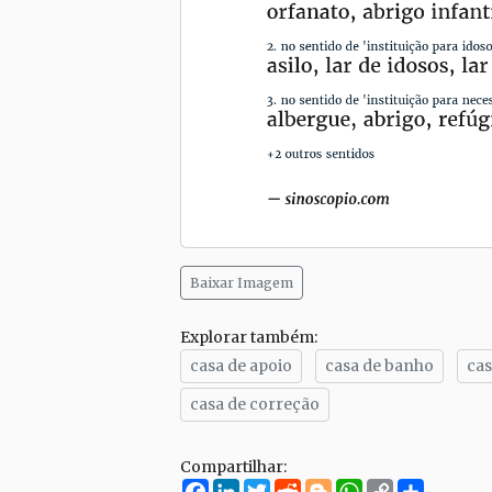
Baixar Imagem
Explorar também:
casa de apoio
casa de banho
ca
casa de correção
Compartilhar:
Facebook
LinkedIn
Twitter
Reddit
Blogger
WhatsApp
Copy
Compar