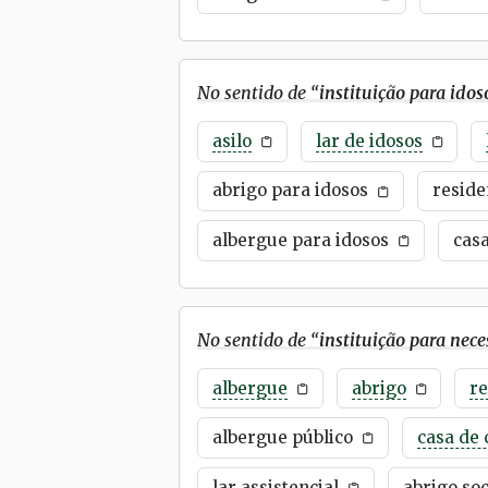
No sentido de “
instituição para idos
asilo
lar de idosos
abrigo para idosos
reside
albergue para idosos
cas
No sentido de “
instituição para nece
albergue
abrigo
re
albergue público
casa de 
lar assistencial
abrigo soc