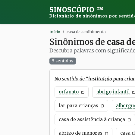
SINOSCÓPIO
™
Dicionário de sinônimos por sentid
início
casa de acolhimento
Sinônimos de
casa d
Descubra palavras com
significad
5 sentidos
No sentido de “
instituição para cria
orfanato
abrigo infantil
lar para crianças
albergue
casa de assistência à criança
abrigo de menores
casa d