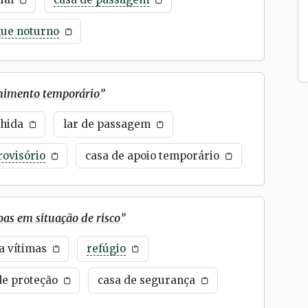
gue noturno
lhimento temporário
”
lhida
lar de passagem
rovisório
casa de apoio temporário
oas em situação de risco
”
a vítimas
refúgio
de proteção
casa de segurança