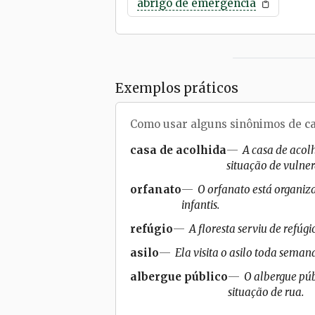
abrigo de emergência
Exemplos práticos
Como usar alguns sinônimos de
c
casa de acolhida
A casa de acol
situação de vulner
orfanato
O orfanato está organi
infantis.
refúgio
A floresta serviu de refúg
asilo
Ela visita o asilo toda seman
albergue público
O albergue púb
situação de rua.