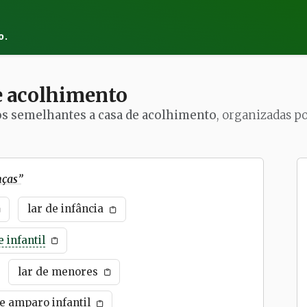
o.
e acolhimento
os semelhantes a casa de acolhimento
, organizadas po
nças
”
lar de infância
 infantil
lar de menores
e amparo infantil