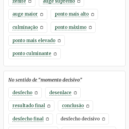
zênite
auge supremo
auge maior
ponto mais alto
culminação
ponto máximo
ponto mais elevado
ponto culminante
No sentido de “
momento decisivo
”
desfecho
desenlace
resultado final
conclusão
desfecho final
desfecho decisivo