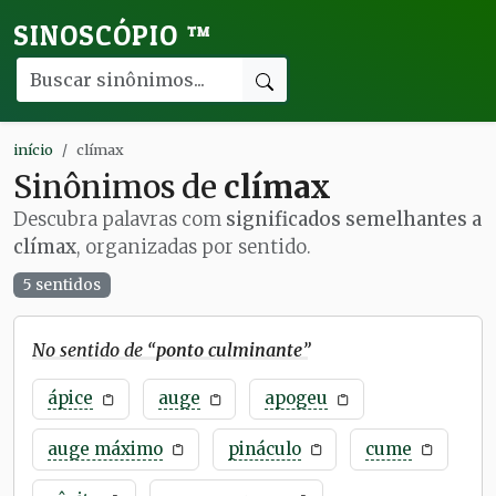
SINOSCÓPIO
™
início
clímax
Sinônimos de
clímax
Descubra palavras com
significados semelhantes a
clímax
, organizadas por sentido.
5 sentidos
No sentido de “
ponto culminante
”
ápice
auge
apogeu
auge máximo
pináculo
cume