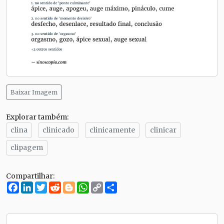
Baixar Imagem
Explorar também:
clina
clinicado
clinicamente
clinicar
clipagem
Compartilhar:
Facebook
LinkedIn
Twitter
Reddit
Blogger
WhatsApp
Copy
Compartilhe
Link