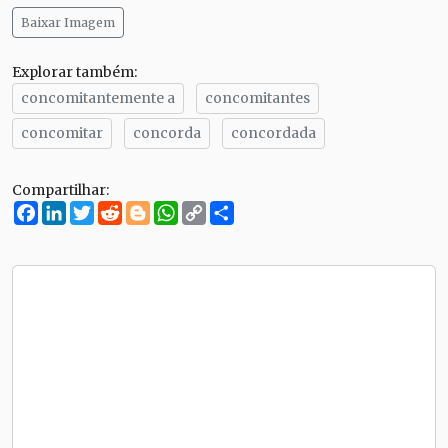
Baixar Imagem
Explorar também:
concomitantemente a
concomitantes
concomitar
concorda
concordada
Compartilhar:
Facebook
LinkedIn
Twitter
Reddit
Blogger
WhatsApp
Copy
Compartilhe
Link