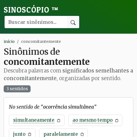
SINOSCÓPIO
™
início
concomitantemente
Sinônimos de
concomitantemente
Descubra palavras com
significados semelhantes a
concomitantemente
, organizadas por sentido.
3 sentidos
No sentido de “
ocorrência simultânea
”
simultaneamente
ao mesmo tempo
junto
paralelamente