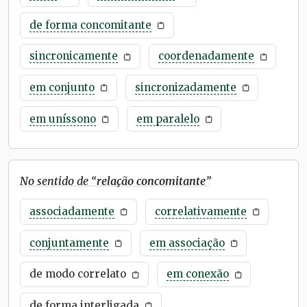
de forma concomitante
sincronicamente
coordenadamente
em conjunto
sincronizadamente
em uníssono
em paralelo
No sentido de “
relação concomitante
”
associadamente
correlativamente
conjuntamente
em associação
de modo correlato
em conexão
de forma interligada