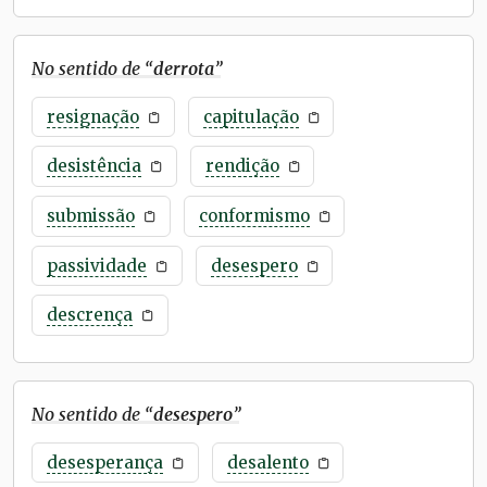
No sentido de “
derrota
”
resignação
capitulação
desistência
rendição
submissão
conformismo
passividade
desespero
descrença
No sentido de “
desespero
”
desesperança
desalento