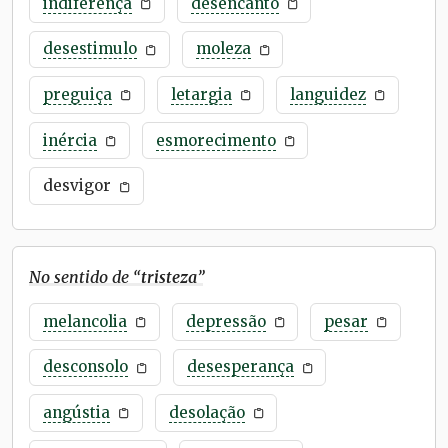
indiferença
desencanto
desestimulo
moleza
preguiça
letargia
languidez
inércia
esmorecimento
desvigor
No sentido de “
tristeza
”
melancolia
depressão
pesar
desconsolo
desesperança
angústia
desolação