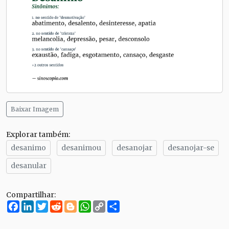
Baixar Imagem
Explorar também:
desanimo
desanimou
desanojar
desanojar-se
desanular
Compartilhar:
Facebook
LinkedIn
Twitter
Reddit
Blogger
WhatsApp
Copy
Compartilhe
Link