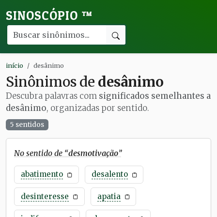
SINOSCÓPIO
™
início
desânimo
Sinônimos de
desânimo
Descubra palavras com
significados semelhantes a
desânimo
, organizadas por sentido.
5 sentidos
No sentido de “
desmotivação
”
abatimento
desalento
desinteresse
apatia