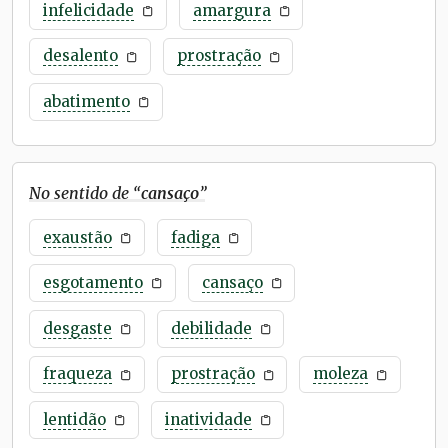
infelicidade
amargura
desalento
prostração
abatimento
No sentido de “
cansaço
”
exaustão
fadiga
esgotamento
cansaço
desgaste
debilidade
fraqueza
prostração
moleza
lentidão
inatividade