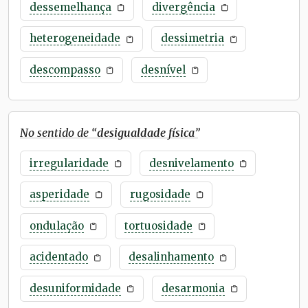
dessemelhança
divergência
heterogeneidade
dessimetria
descompasso
desnível
No sentido de “
desigualdade física
”
irregularidade
desnivelamento
asperidade
rugosidade
ondulação
tortuosidade
acidentado
desalinhamento
desuniformidade
desarmonia