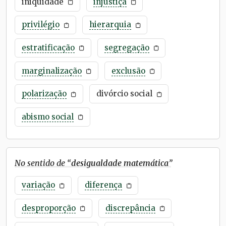
iniqüidade
injustiça
privilégio
hierarquia
estratificação
segregação
marginalização
exclusão
polarização
divórcio social
abismo social
No sentido de “
desigualdade matemática
”
variação
diferença
desproporção
discrepância