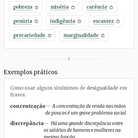
pobreza
miséria
carência
penúria
indigência
escassez
precariedade
marginalidade
//
Exemplos práticos
Como usar alguns sinônimos de
desigualdade
em
frases:
concentração
A concentração de renda nas mãos
de poucos é um grave problema social.
discrepância
Há uma grande discrepância entre
os salários de homens e mulheres na
mesma função.