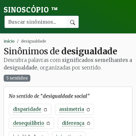
SINOSCÓPIO
™
início
desigualdade
Sinônimos de
desigualdade
Descubra palavras com
significados semelhantes a
desigualdade
, organizadas por sentido.
5 sentidos
No sentido de “
desigualdade social
”
disparidade
assimetria
desequilíbrio
diferença