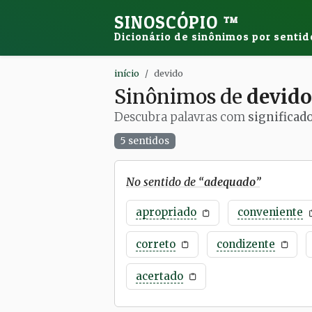
SINOSCÓPIO
™
Dicionário de sinônimos por sentid
início
devido
Sinônimos de
devido
Descubra palavras com
significad
5 sentidos
No sentido de “
adequado
”
apropriado
conveniente
correto
condizente
acertado