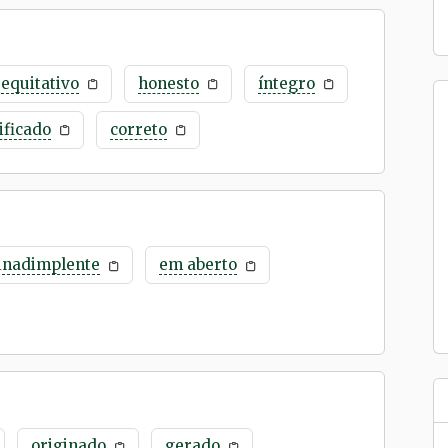
equitativo
honesto
íntegro
ificado
correto
inadimplente
em aberto
originado
gerado