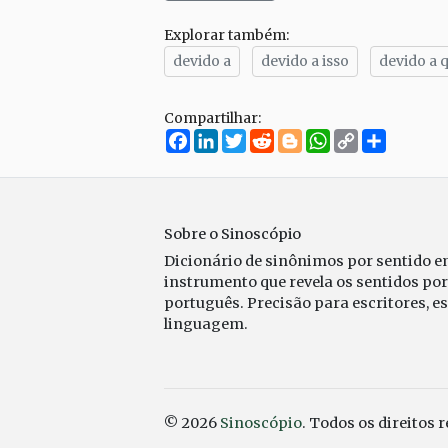
Explorar também:
devido a
devido a isso
devido a 
Compartilhar:
Facebook
LinkedIn
Twitter
Reddit
Blogger
WhatsApp
Copy
Compar
Link
Sobre o Sinoscópio
Dicionário de sinônimos por sentido 
instrumento que revela os sentidos po
português. Precisão para escritores, e
linguagem.
© 2026
Sinoscópio
. Todos os direitos 