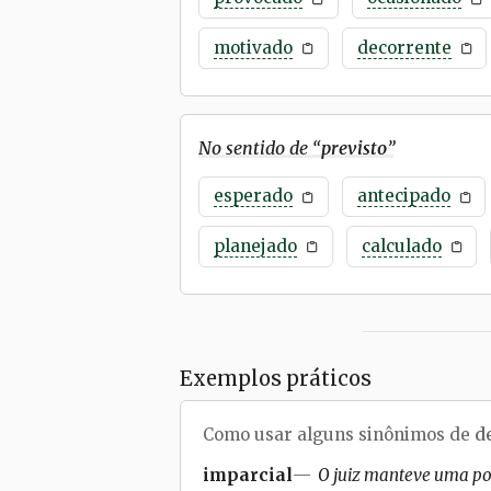
motivado
decorrente
No sentido de “
previsto
”
esperado
antecipado
planejado
calculado
Exemplos práticos
Como usar alguns sinônimos de
d
imparcial
O juiz manteve uma pos