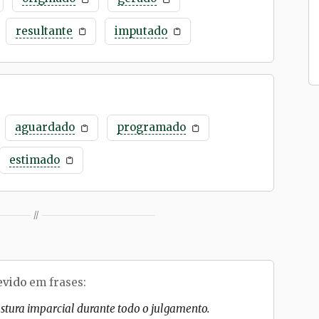
resultante
imputado
aguardado
programado
estimado
//
evido
em frases:
tura imparcial durante todo o julgamento.