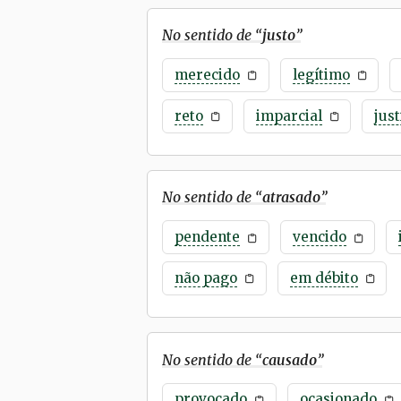
No sentido de “
justo
”
merecido
legítimo
reto
imparcial
just
No sentido de “
atrasado
”
pendente
vencido
não pago
em débito
No sentido de “
causado
”
provocado
ocasionado