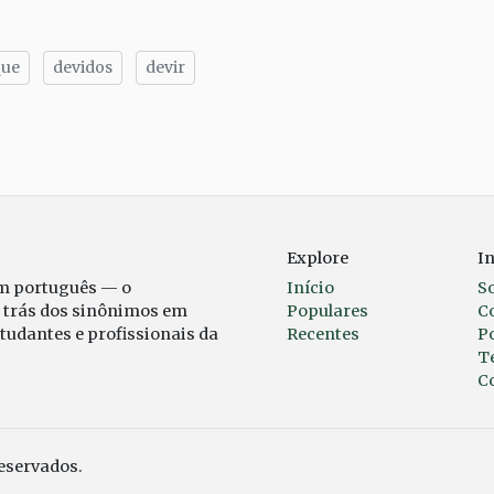
que
devidos
devir
tilhe
Explore
I
em português — o
Início
S
r trás dos sinônimos em
Populares
C
studantes e profissionais da
Recentes
Po
T
C
reservados.