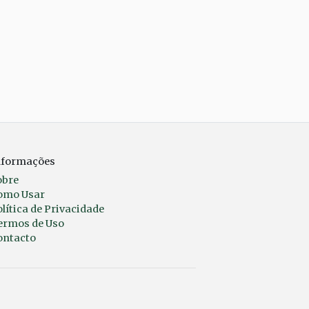
nformações
obre
omo Usar
lítica de Privacidade
ermos de Uso
ontacto