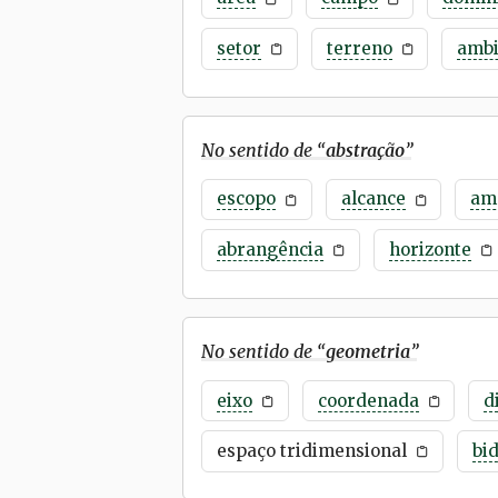
setor
terreno
ambi
No sentido de “
abstração
”
escopo
alcance
am
abrangência
horizonte
No sentido de “
geometria
”
eixo
coordenada
d
espaço tridimensional
bi