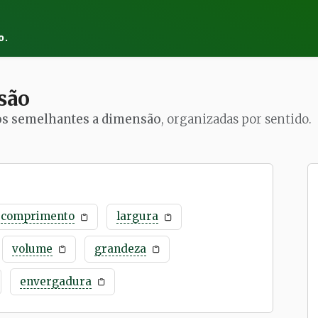
o.
são
os semelhantes a dimensão
, organizadas por sentido.
comprimento
largura
volume
grandeza
envergadura