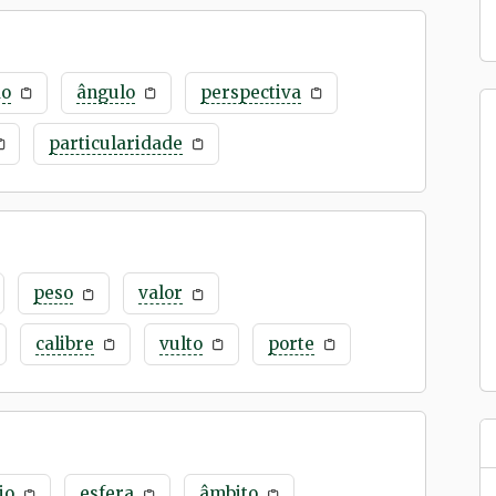
do
ângulo
perspectiva
particularidade
peso
valor
calibre
vulto
porte
io
esfera
âmbito