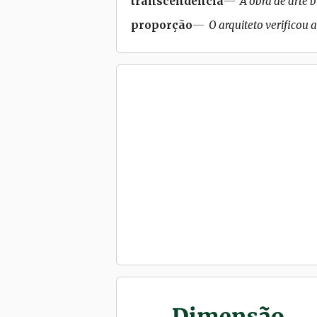
transcendência
A obra de arte 
proporção
O arquiteto verificou 