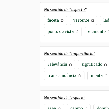
No sentido de “
aspecto
”
faceta
vertente
la
ponto de vista
elemento
No sentido de “
importância
”
relevância
significado
transcendência
monta
No sentido de “
espaço
”
área
campo
domín