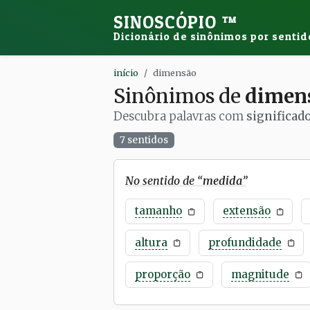
SINOSCÓPIO
™
Dicionário de sinônimos por sentid
início
dimensão
Sinônimos de
dimen
Descubra palavras com
significad
7 sentidos
No sentido de “
medida
”
tamanho
extensão
altura
profundidade
proporção
magnitude