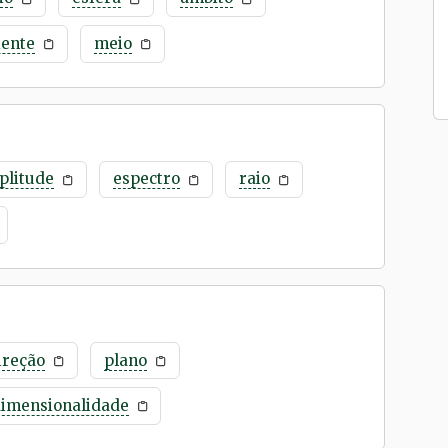
ente
meio
plitude
espectro
raio
ireção
plano
dimensionalidade