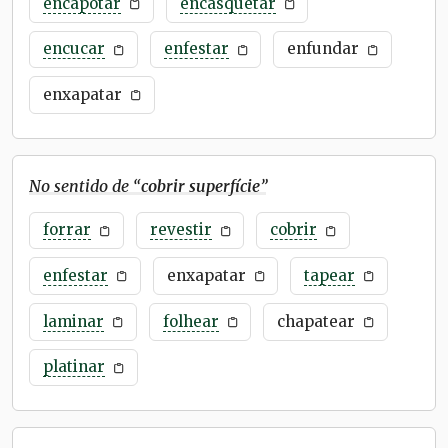
encapotar
encasquetar
encucar
enfestar
enfundar
enxapatar
No sentido de “
cobrir superfície
”
forrar
revestir
cobrir
enfestar
enxapatar
tapear
laminar
folhear
chapatear
platinar