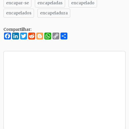
encapar-se
encapeladas
encapelado
encapelados
encapeladura
Compartilhar:
Facebook
LinkedIn
Twitter
Reddit
Blogger
WhatsApp
Copy
Compartilhe
Link