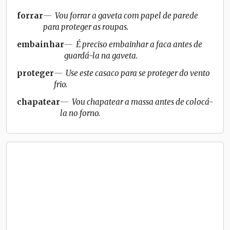
forrar
Vou forrar a gaveta com papel de parede
para proteger as roupas.
embainhar
É preciso embainhar a faca antes de
guardá-la na gaveta.
proteger
Use este casaco para se proteger do vento
frio.
chapatear
Vou chapatear a massa antes de colocá-
la no forno.