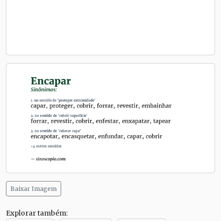
Baixar Imagem
Explorar também: