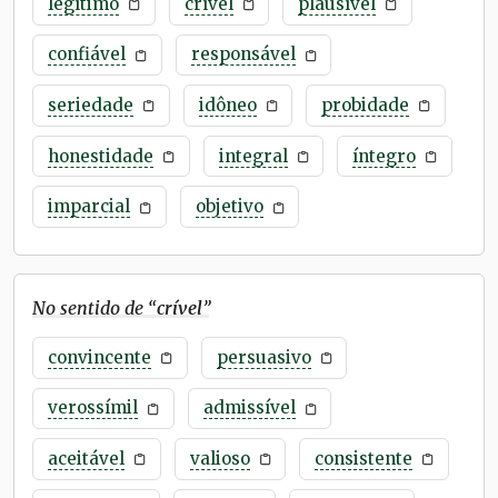
legítimo
crível
plausível
confiável
responsável
seriedade
idôneo
probidade
honestidade
integral
íntegro
imparcial
objetivo
No sentido de “
crível
”
convincente
persuasivo
verossímil
admissível
aceitável
valioso
consistente