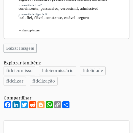
Baixar Imagem
Explorar também:
fideicomisso
fideicomissário
fidelidade
fidelizar
fidelização
Compartilhar:
Facebook
LinkedIn
Twitter
Reddit
Blogger
WhatsApp
Copy
Compartilhe
Link