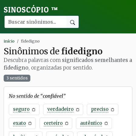
SINOSCÓPIO
™
início
fidedigno
Sinônimos de
fidedigno
Descubra palavras com
significados semelhantes a
fidedigno
, organizadas por sentido.
3 sentidos
No sentido de “
confiável
”
seguro
verdadeiro
preciso
exato
certeiro
autêntico