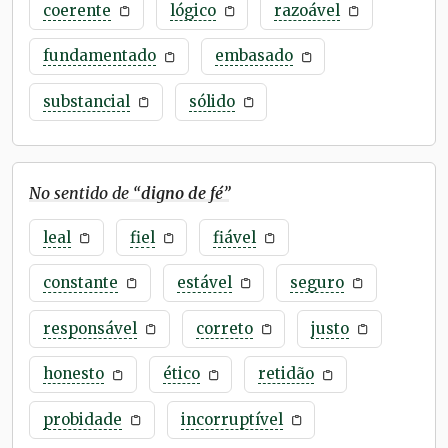
coerente
lógico
razoável
fundamentado
embasado
substancial
sólido
No sentido de “
digno de fé
”
leal
fiel
fiável
constante
estável
seguro
responsável
correto
justo
honesto
ético
retidão
probidade
incorruptível