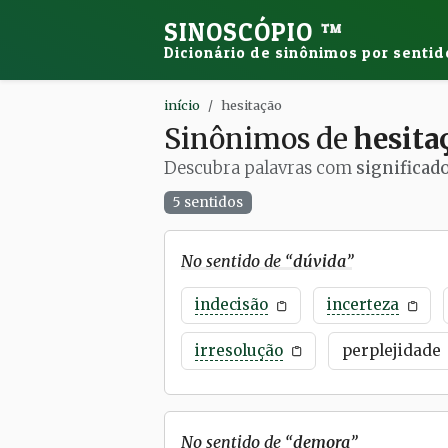
SINOSCÓPIO
™
Dicionário de sinônimos por sentid
início
hesitação
Sinônimos de
hesita
Descubra palavras com
significad
5 sentidos
No sentido de “
dúvida
”
indecisão
incerteza
irresolução
perplejidade
No sentido de “
demora
”