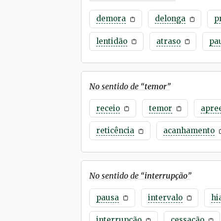
demora
delonga
p
lentidão
atraso
pa
No sentido de “
temor
”
receio
temor
apre
reticência
acanhamento
No sentido de “
interrupção
”
pausa
intervalo
hi
interrupção
cessação