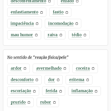
descontentamento
enfado
enfastiamento
fastio
impaciência
incomodação
mau humor
raiva
tédio
No sentido de “
reação física/pele
”
ardor
avermelhado
coceira
desconforto
dor
eritema
escoriação
ferida
inflamação
prurido
rubor