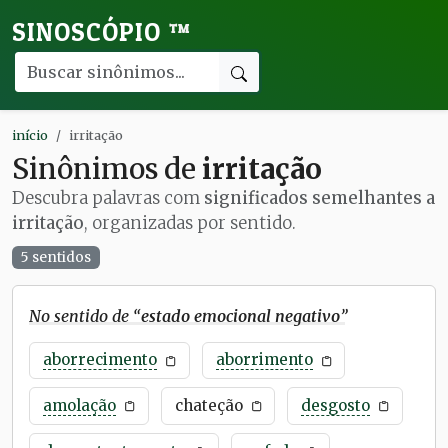
SINOSCÓPIO
™
início
irritação
Sinônimos de
irritação
Descubra palavras com
significados semelhantes a
irritação
, organizadas por sentido.
5 sentidos
No sentido de “
estado emocional negativo
”
aborrecimento
aborrimento
amolação
chateção
desgosto