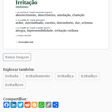
Baixar Imagem
Explorar também:
irritada
irritadamente
irritadiça
irritadiço
irritadiços
Compartilhar:
Facebook
LinkedIn
Twitter
Reddit
Blogger
WhatsApp
Copy
Compartilhe
Link