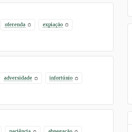
oferenda
expiação
adversidade
infortúnio
paciência
abnegação