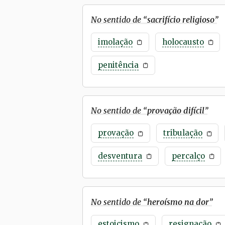
No sentido de “
sacrifício religioso
”
imolação
holocausto
penitência
No sentido de “
provação difícil
”
provação
tribulação
desventura
percalço
No sentido de “
heroísmo na dor
”
estoicismo
resignação