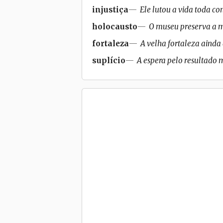
injustiça
Ele lutou a vida toda cont
holocausto
O museu preserva a m
fortaleza
A velha fortaleza ainda
suplício
A espera pelo resultado m