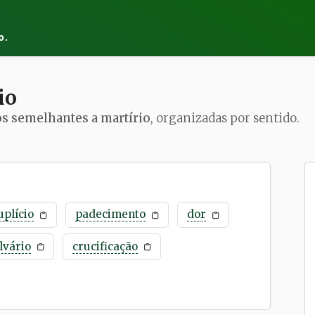
o.
io
os semelhantes a martírio
, organizadas por sentido.
uplício
padecimento
dor
lvário
crucificação