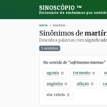
SINOSCÓPIO
™
Dicionário de sinônimos por sentid
início
martírio
Sinônimos de
martír
Descubra palavras com
significad
5 sentidos
No sentido de “
sofrimento intenso
”
agonia
tormento
s
angústia
aflição
ca
via-crúcis