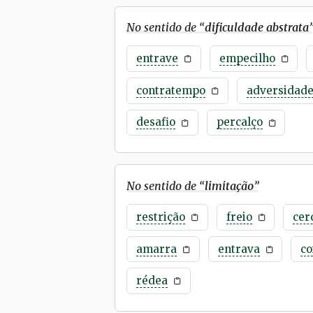
No sentido de “
dificuldade abstrata
entrave
empecilho
contratempo
adversidad
desafio
percalço
No sentido de “
limitação
”
restrição
freio
cer
amarra
entrava
co
rédea