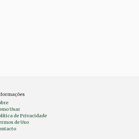
nformações
obre
omo Usar
lítica de Privacidade
ermos de Uso
ontacto