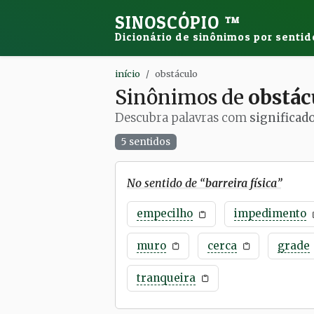
SINOSCÓPIO
™
Dicionário de sinônimos por sentid
início
obstáculo
Sinônimos de
obstác
Descubra palavras com
significad
5 sentidos
No sentido de “
barreira física
”
empecilho
impedimento
muro
cerca
grade
tranqueira