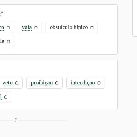
a
”
ro
vala
obstáculo hípico
le
veto
proibição
interdição
l
//