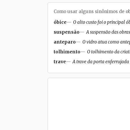
Como usar alguns sinônimos de
o
óbice
O alto custo foi o principal 
suspensão
A suspensão das obras 
anteparo
O vidro atua como antep
tolhimento
O tolhimento da criat
trave
A trave da porta enferrujada 