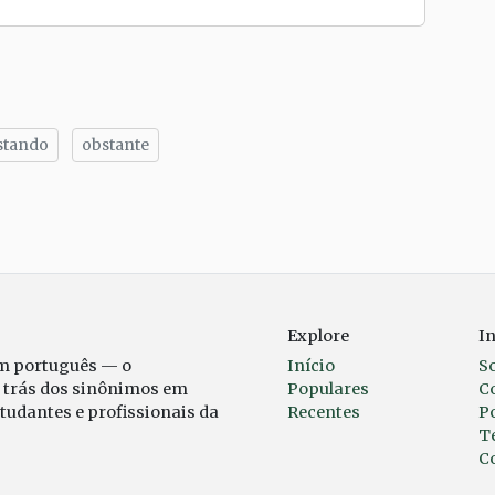
stando
obstante
tilhe
Explore
I
em português — o
Início
S
r trás dos sinônimos em
Populares
C
studantes e profissionais da
Recentes
Po
T
C