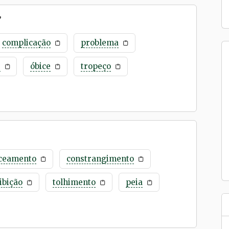
”
complicação
problema
e
óbice
tropeço
ceamento
constrangimento
ibição
tolhimento
peia