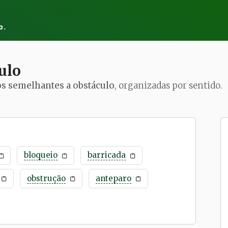
o.
ulo
os semelhantes a obstáculo
, organizadas por sentido.
bloqueio
barricada
obstrução
anteparo