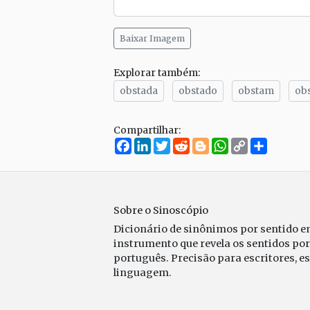
Baixar Imagem
Explorar também:
obstada
obstado
obstam
ob
Compartilhar:
Facebook
LinkedIn
Twitter
Reddit
Blogger
WhatsApp
Copy
Compar
Link
Sobre o Sinoscópio
Dicionário de sinônimos por sentido 
instrumento que revela os sentidos po
português. Precisão para escritores, e
linguagem.