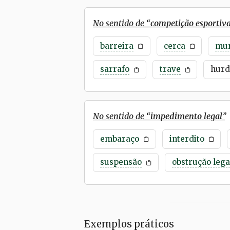
No sentido de “
competição esportiv
barreira
cerca
mu
sarrafo
trave
hurd
No sentido de “
impedimento legal
”
embaraço
interdito
suspensão
obstrução lega
Exemplos práticos