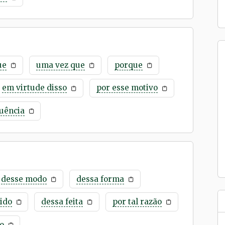
ue
uma vez que
porque
em virtude disso
por esse motivo
uência
desse modo
dessa forma
ido
dessa feita
por tal razão
o