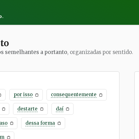
o.
to
os semelhantes a portanto
, organizadas por sentido.
por isso
consequentemente
destarte
daí
aso
dessa forma
im