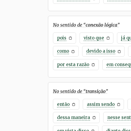
No sentido de “
conexão lógica
”
pois
visto que
já q
como
devido a isso
por esta razão
em conseq
No sentido de “
transição
”
então
assim sendo
dessa maneira
nesse sent
em vista disso
diante diss