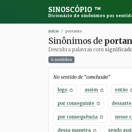
SINOSCÓPIO
™
Dicionário de sinônimos por sentid
início
portanto
Sinônimos de
portan
Descubra palavras com
significad
4 sentidos
No sentido de “
conclusão
”
logo
assim
então
por conseguinte
dessarte
por consequência
nesse c
dessa maneira
sendo ass