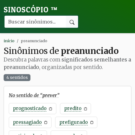
SINOSCÓPIO
™
início
preanunciado
Sinônimos de
preanunciado
Descubra palavras com
significados semelhantes a
preanunciado
, organizadas por sentido.
4 sentidos
No sentido de “
prever
”
prognosticado
predito
pressagiado
prefigurado