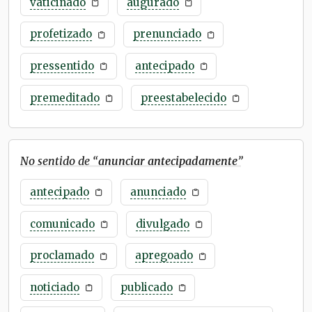
vaticinado
augurado
profetizado
prenunciado
pressentido
antecipado
premeditado
preestabelecido
No sentido de “
anunciar antecipadamente
”
antecipado
anunciado
comunicado
divulgado
proclamado
apregoado
noticiado
publicado