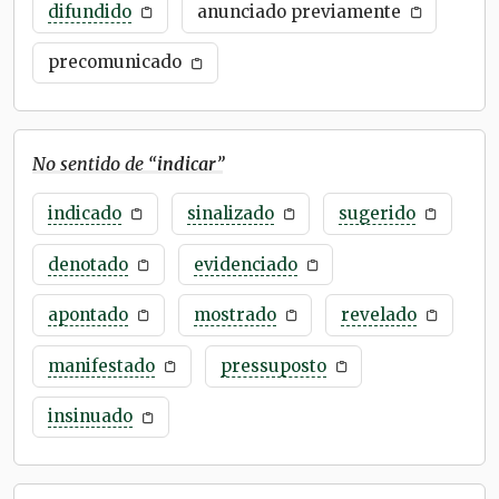
difundido
anunciado previamente
precomunicado
No sentido de “
indicar
”
indicado
sinalizado
sugerido
denotado
evidenciado
apontado
mostrado
revelado
manifestado
pressuposto
insinuado