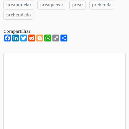
preanunciar
preaquecer
prear
prebenda
prebendado
Compartilhar:
Facebook
LinkedIn
Twitter
Reddit
Blogger
WhatsApp
Copy
Compartilhe
Link