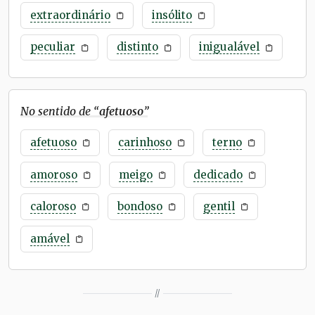
extraordinário
insólito
peculiar
distinto
inigualável
No sentido de “
afetuoso
”
afetuoso
carinhoso
terno
amoroso
meigo
dedicado
caloroso
bondoso
gentil
amável
//