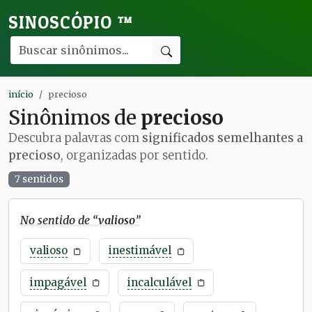
SINOSCÓPIO
™
início
precioso
Sinônimos de
precioso
Descubra palavras com
significados semelhantes a
precioso
, organizadas por sentido.
7 sentidos
No sentido de “
valioso
”
valioso
inestimável
impagável
incalculável