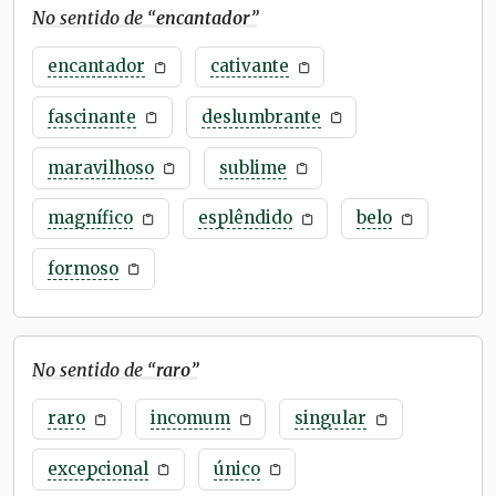
No sentido de “
encantador
”
encantador
cativante
fascinante
deslumbrante
maravilhoso
sublime
magnífico
esplêndido
belo
formoso
No sentido de “
raro
”
raro
incomum
singular
excepcional
único