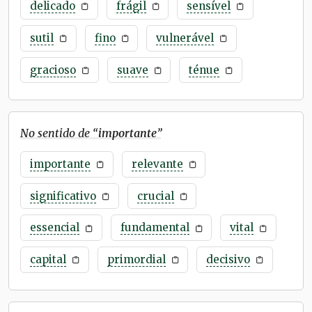
delicado
frágil
sensível
sutil
fino
vulnerável
gracioso
suave
ténue
No sentido de “
importante
”
importante
relevante
significativo
crucial
essencial
fundamental
vital
capital
primordial
decisivo