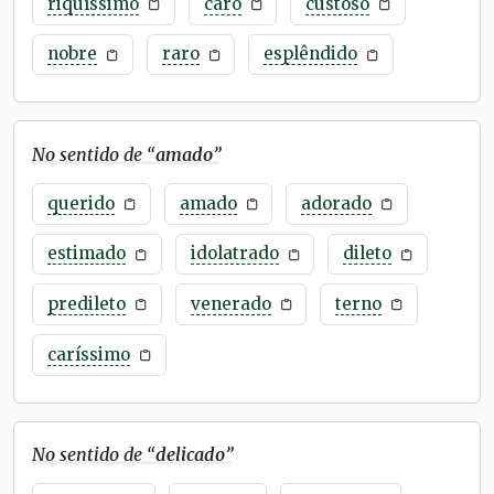
riquíssimo
caro
custoso
nobre
raro
esplêndido
No sentido de “
amado
”
querido
amado
adorado
estimado
idolatrado
dileto
predileto
venerado
terno
caríssimo
No sentido de “
delicado
”