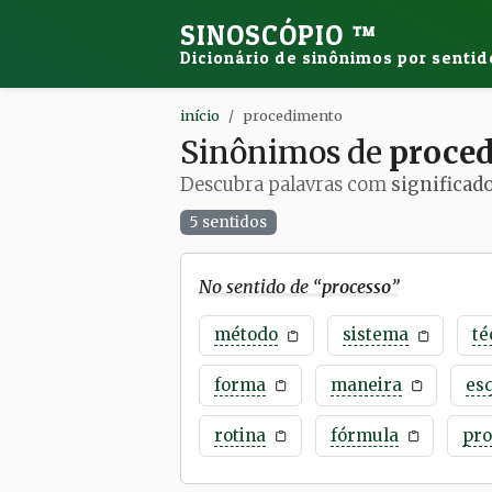
SINOSCÓPIO
™
Dicionário de sinônimos por sentid
início
procedimento
Sinônimos de
proce
Descubra palavras com
significad
5 sentidos
No sentido de “
processo
”
método
sistema
té
forma
maneira
es
rotina
fórmula
pro