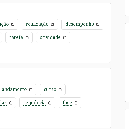
ução
realização
desempenho
tarefa
atividade
andamento
curso
lar
sequência
fase