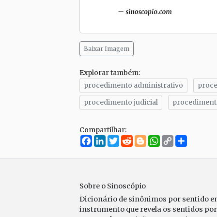
Baixar Imagem
Explorar também:
procedimento administrativo
proce
procedimento judicial
procedimento
Compartilhar:
Facebook
LinkedIn
Twitter
Reddit
Blogger
WhatsApp
Copy
Compar
Link
Sobre o Sinoscópio
Dicionário de sinônimos por sentido 
instrumento que revela os sentidos po