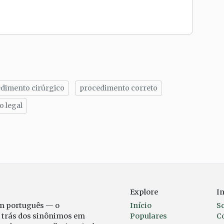
dimento cirúrgico
procedimento correto
 legal
tilhe
Explore
I
em português — o
Início
S
r trás dos sinônimos em
Populares
C