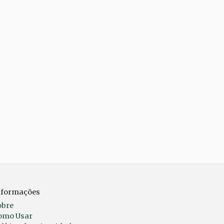
nformações
obre
omo Usar