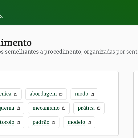
o.
dimento
os semelhantes a procedimento
, organizadas por sent
cnica
abordagem
modo
quema
mecanismo
prática
tocolo
padrão
modelo