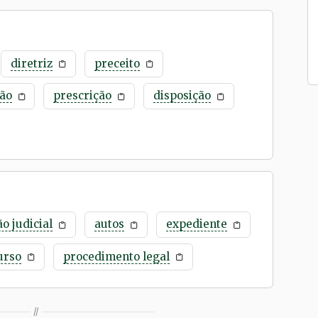
diretriz
preceito
ão
prescrição
disposição
ão judicial
autos
expediente
urso
procedimento legal
//