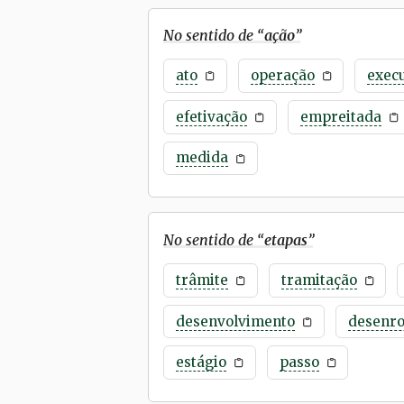
No sentido de “
ação
”
ato
operação
exec
efetivação
empreitada
medida
No sentido de “
etapas
”
trâmite
tramitação
desenvolvimento
desenro
estágio
passo