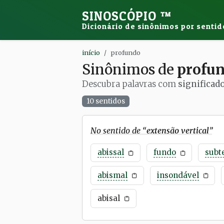
SINOSCÓPIO
™
Dicionário de sinônimos por sentid
início
profundo
Sinônimos de
profu
Descubra palavras com
significad
10 sentidos
No sentido de “
extensão vertical
”
abissal
fundo
subt
abismal
insondável
abisal