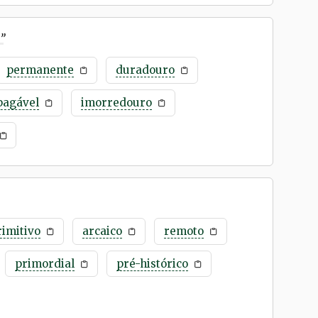
”
permanente
duradouro
pagável
imorredouro
rimitivo
arcaico
remoto
primordial
pré-histórico