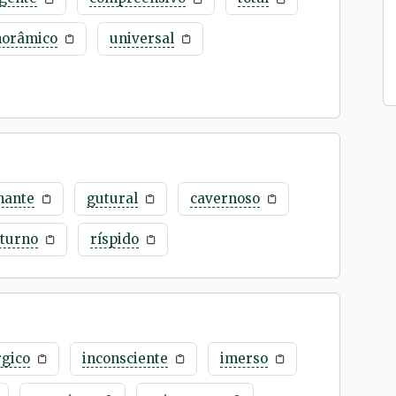
norâmico
universal
nante
gutural
cavernoso
oturno
ríspido
rgico
inconsciente
imerso