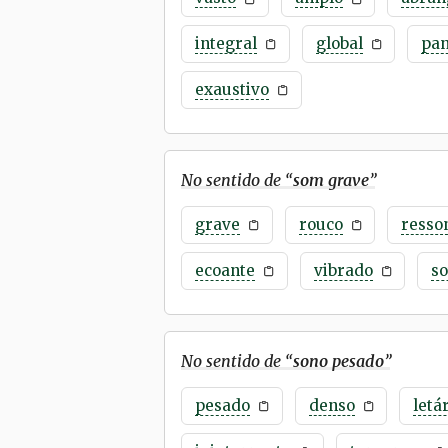
integral
global
pa
exaustivo
No sentido de “
som grave
”
grave
rouco
resso
ecoante
vibrado
s
No sentido de “
sono pesado
”
pesado
denso
letá