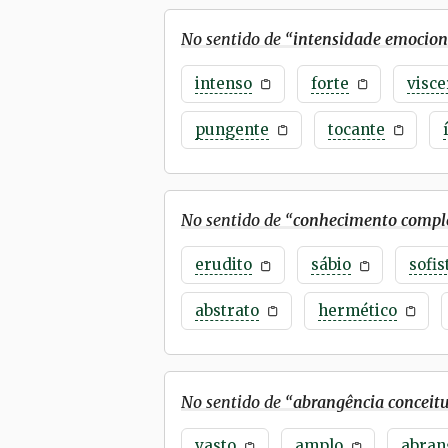
No sentido de “
intensidade emocion
intenso
forte
visce
pungente
tocante
No sentido de “
conhecimento compl
erudito
sábio
sofis
abstrato
hermético
No sentido de “
abrangência conceit
vasto
amplo
abran