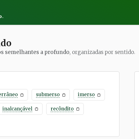
o.
ndo
os semelhantes a profundo
, organizadas por sentido.
errâneo
submerso
imerso
inalcançável
recôndito