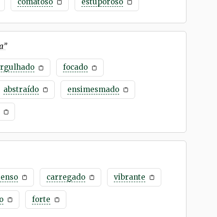
comatoso
estuporoso
a
”
rgulhado
focado
abstraído
ensimesmado
tenso
carregado
vibrante
o
forte