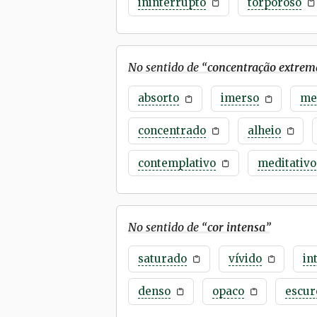
ininterrupto
torporoso
No sentido de “
concentração extrem
absorto
imerso
me
concentrado
alheio
contemplativo
meditativo
No sentido de “
cor intensa
”
saturado
vívido
in
denso
opaco
escur