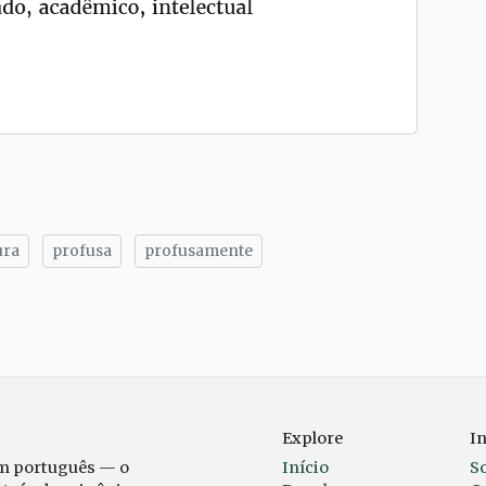
ura
profusa
profusamente
tilhe
Explore
I
em português — o
Início
S