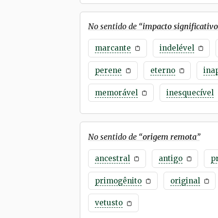
No sentido de “
impacto significativo
marcante
indelével
perene
eterno
ina
memorável
inesquecível
No sentido de “
origem remota
”
ancestral
antigo
p
primogênito
original
vetusto