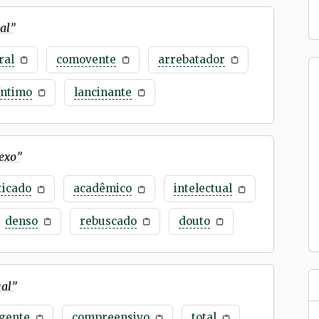
al
”
ral
comovente
arrebatador
íntimo
lancinante
exo
”
ticado
acadêmico
intelectual
denso
rebuscado
douto
ual
”
gente
compreensivo
total