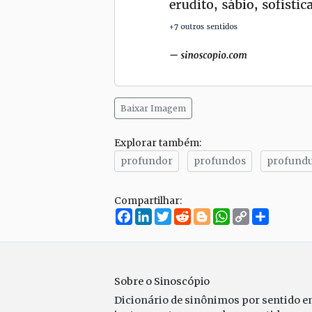
Baixar Imagem
Explorar também:
profundor
profundos
profund
Compartilhar:
Facebook
LinkedIn
Twitter
Reddit
Blogger
WhatsApp
Copy
Compar
Link
Sobre o Sinoscópio
Dicionário de sinônimos por sentido 