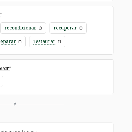
”
recondicionar
recuperar
reparar
restaurar
erar
”
//
evisar
em frases: