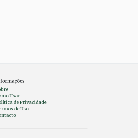
nformações
obre
omo Usar
lítica de Privacidade
ermos de Uso
ontacto