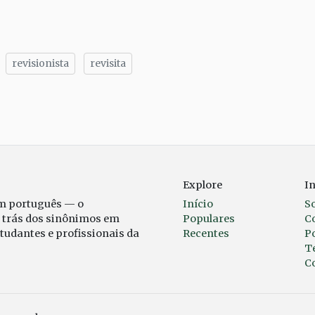
revisionista
revisita
tilhe
Explore
I
em português — o
Início
S
r trás dos sinônimos em
Populares
C
studantes e profissionais da
Recentes
Po
T
C