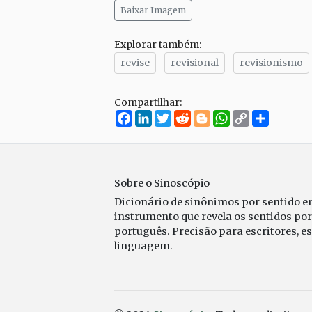
Baixar Imagem
Explorar também:
revise
revisional
revisionismo
Compartilhar:
Facebook
LinkedIn
Twitter
Reddit
Blogger
WhatsApp
Copy
Compar
Link
Sobre o Sinoscópio
Dicionário de sinônimos por sentido 
instrumento que revela os sentidos po
português. Precisão para escritores, e
linguagem.