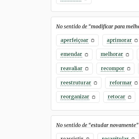
No sentido de “
modificar para melh
aperfeiçoar
aprimorar
emendar
melhorar
reavaliar
recompor
reestruturar
reformar
reorganizar
retocar
No sentido de “
estudar novamente
”
reassistir
recapitular