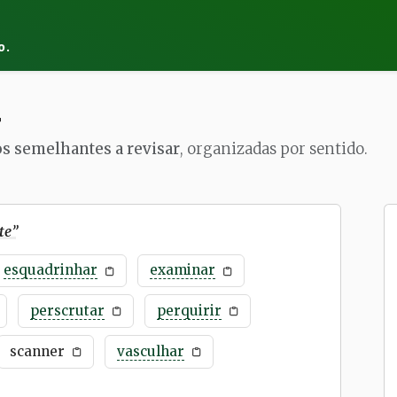
o.
r
os semelhantes a revisar
, organizadas por sentido.
te
”
esquadrinhar
examinar
perscrutar
perquirir
scanner
vasculhar