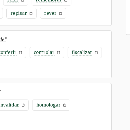
repisar
rever
de
”
conferir
controlar
fiscalizar
”
onvalidar
homologar