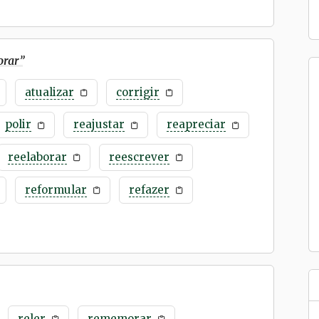
orar
”
atualizar
corrigir
polir
reajustar
reapreciar
reelaborar
reescrever
reformular
refazer
reler
rememorar