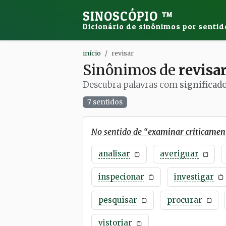
SINOSCÓPIO
™
Dicionário de sinônimos por sentid
início
revisar
Sinônimos de
revisa
Descubra palavras com
significad
7 sentidos
No sentido de “
examinar criticamen
analisar
averiguar
inspecionar
investigar
pesquisar
procurar
vistoriar