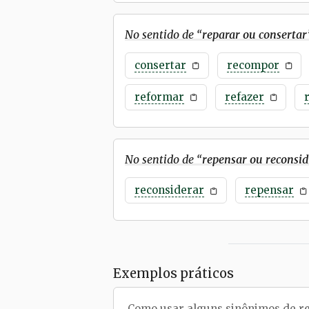
No sentido de “
reparar ou consertar
consertar
recompor
reformar
refazer
No sentido de “
repensar ou reconsid
reconsiderar
repensar
Exemplos práticos
Como usar alguns sinônimos de
r