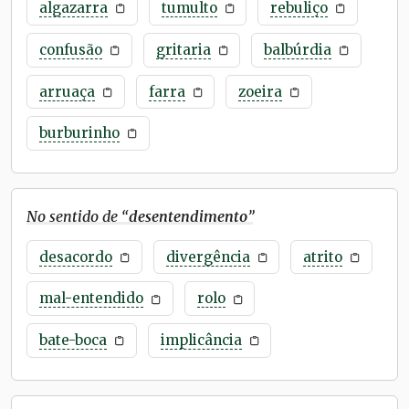
algazarra
tumulto
rebuliço
confusão
gritaria
balbúrdia
arruaça
farra
zoeira
burburinho
No sentido de “
desentendimento
”
desacordo
divergência
atrito
mal-entendido
rolo
bate-boca
implicância