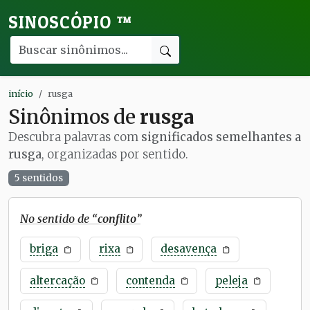
SINOSCÓPIO
™
início
rusga
Sinônimos de
rusga
Descubra palavras com
significados semelhantes a
rusga
, organizadas por sentido.
5 sentidos
No sentido de “
conflito
”
briga
rixa
desavença
altercação
contenda
peleja