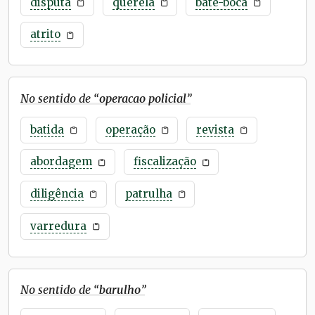
disputa
querela
bate-boca
atrito
No sentido de “
operacao policial
”
batida
operação
revista
abordagem
fiscalização
diligência
patrulha
varredura
No sentido de “
barulho
”