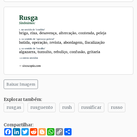
Baixar Imagem
Explorar também:
rusgas
rusguento
rush
russificar
russo
Compartilhar:
Facebook
LinkedIn
Twitter
Reddit
Blogger
WhatsApp
Copy
Compartilhe
Link