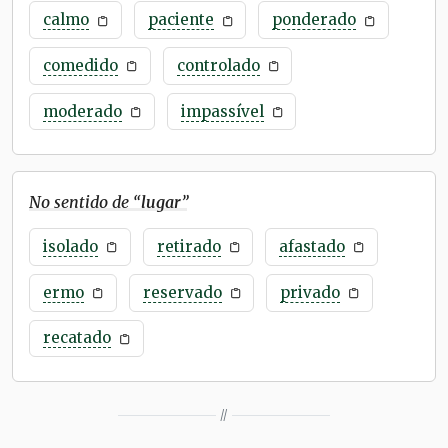
calmo
paciente
ponderado
comedido
controlado
moderado
impassível
No sentido de “
lugar
”
isolado
retirado
afastado
ermo
reservado
privado
recatado
//