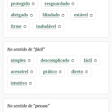
protegido
resguardado
abrigado
blindado
estável
firme
inabalável
No sentido de “
fácil
”
simples
descomplicado
fácil
acessível
prático
direto
intuitivo
No sentido de “
pessoa
”