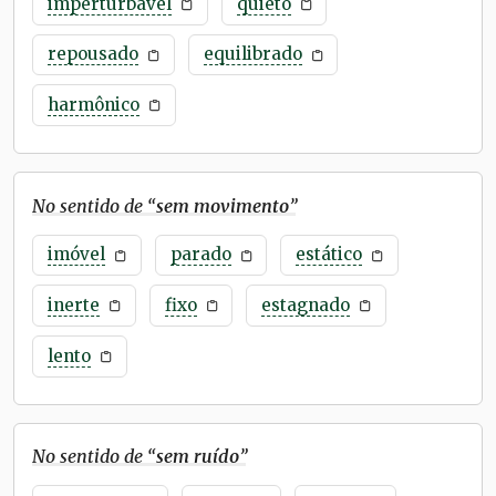
imperturbável
quieto
repousado
equilibrado
harmônico
No sentido de “
sem movimento
”
imóvel
parado
estático
inerte
fixo
estagnado
lento
No sentido de “
sem ruído
”