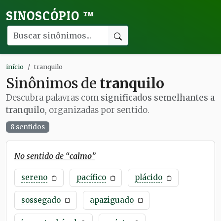
SINOSCÓPIO
™
início
tranquilo
Sinônimos de
tranquilo
Descubra palavras com
significados semelhantes a
tranquilo
, organizadas por sentido.
8 sentidos
No sentido de “
calmo
”
sereno
pacífico
plácido
sossegado
apaziguado