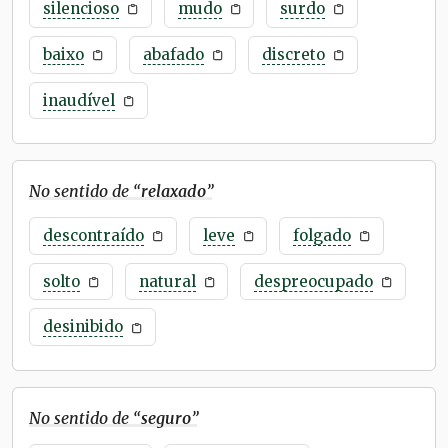
silencioso
mudo
surdo
baixo
abafado
discreto
inaudível
No sentido de “
relaxado
”
descontraído
leve
folgado
solto
natural
despreocupado
desinibido
No sentido de “
seguro
”