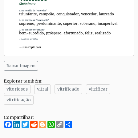
Baixar Imagem
Explorar também:
vitoriosos
vitral
vitrificado
vitrificar
vitrificação
Compartilhar:
Facebook
LinkedIn
Twitter
Reddit
Blogger
WhatsApp
Copy
Compartilhe
Link