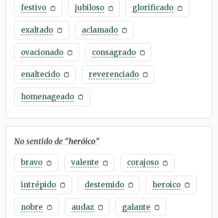
festivo
jubiloso
glorificado
exaltado
aclamado
ovacionado
consagrado
enaltecido
reverenciado
homenageado
No sentido de “
heróico
”
bravo
valente
corajoso
intrépido
destemido
heroico
nobre
audaz
galante