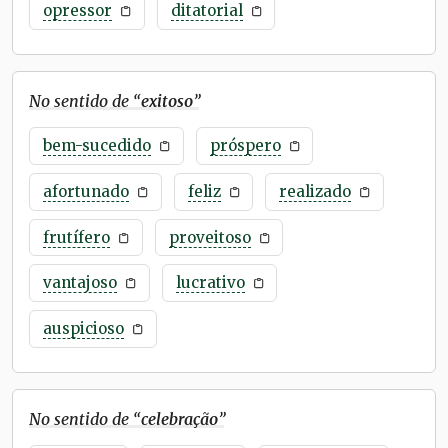
opressor
ditatorial
No sentido de “
exitoso
”
bem-sucedido
próspero
afortunado
feliz
realizado
frutífero
proveitoso
vantajoso
lucrativo
auspicioso
No sentido de “
celebração
”