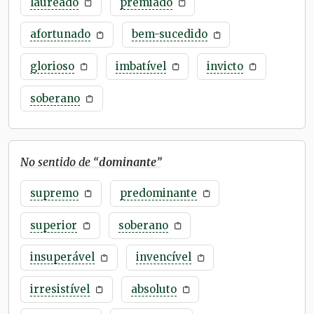
laureado
premiado
afortunado
bem-sucedido
glorioso
imbatível
invicto
soberano
No sentido de “
dominante
”
supremo
predominante
superior
soberano
insuperável
invencível
irresistível
absoluto