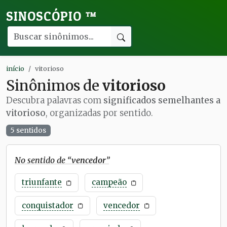
SINOSCÓPIO
™
início
vitorioso
Sinônimos de
vitorioso
Descubra palavras com
significados semelhantes a
vitorioso
, organizadas por sentido.
5 sentidos
No sentido de “
vencedor
”
triunfante
campeão
conquistador
vencedor