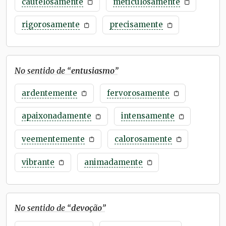
cautelosamente
meticulosamente
rigorosamente
precisamente
No sentido de “
entusiasmo
”
ardentemente
fervorosamente
apaixonadamente
intensamente
veementemente
calorosamente
vibrante
animadamente
No sentido de “
devoção
”