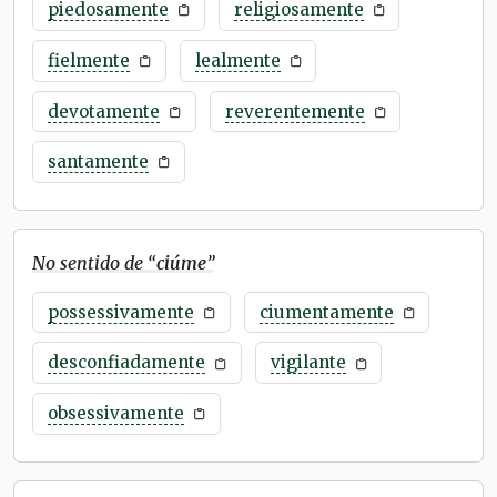
piedosamente
religiosamente
fielmente
lealmente
devotamente
reverentemente
santamente
No sentido de “
ciúme
”
possessivamente
ciumentamente
desconfiadamente
vigilante
obsessivamente