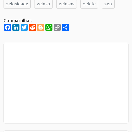
zelosidade
zeloso
zelosos
zelote
zen
Compartilhar:
Facebook
LinkedIn
Twitter
Reddit
Blogger
WhatsApp
Copy
Compartilhe
Link