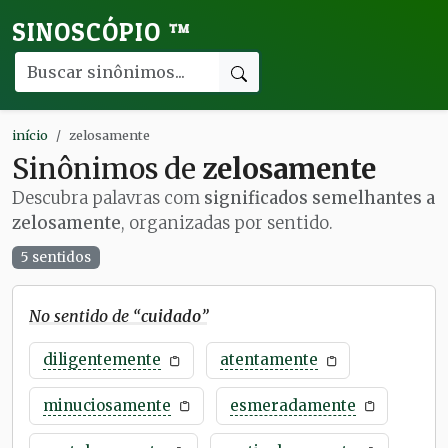
SINOSCÓPIO
™
início
zelosamente
Sinônimos de
zelosamente
Descubra palavras com
significados semelhantes a
zelosamente
, organizadas por sentido.
5 sentidos
No sentido de “
cuidado
”
diligentemente
atentamente
minuciosamente
esmeradamente