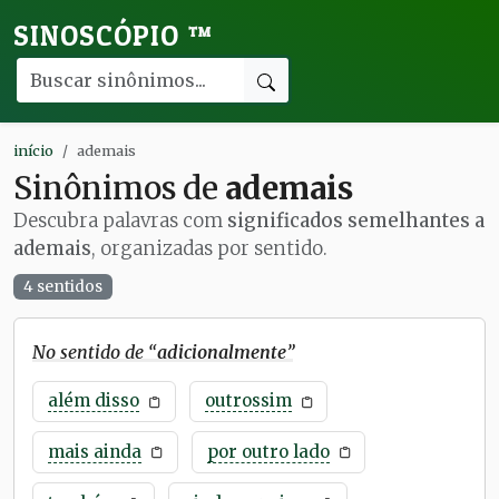
SINOSCÓPIO
™
início
ademais
Sinônimos de
ademais
Descubra palavras com
significados semelhantes a
ademais
, organizadas por sentido.
4 sentidos
No sentido de “
adicionalmente
”
além disso
outrossim
mais ainda
por outro lado