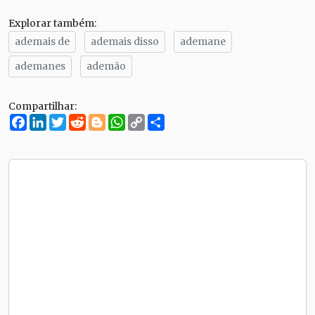
Explorar também:
ademais de
ademais disso
ademane
ademanes
ademão
Compartilhar:
Facebook
LinkedIn
Twitter
Reddit
Blogger
WhatsApp
Copy
Compartilhe
Link