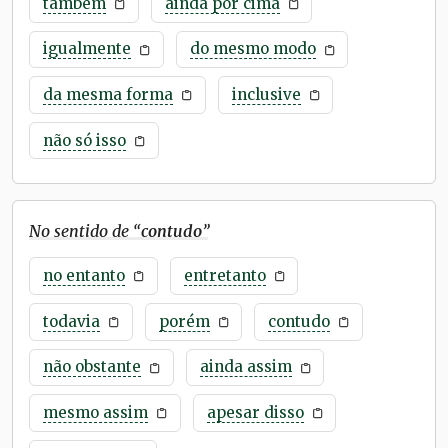
também
ainda por cima
igualmente
do mesmo modo
da mesma forma
inclusive
não só isso
No sentido de “
contudo
”
no entanto
entretanto
todavia
porém
contudo
não obstante
ainda assim
mesmo assim
apesar disso