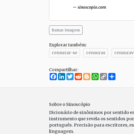
Baixar Imagem
Explorar também:
censurar-se
censuras
censurav
Compartilhar:
Facebook
LinkedIn
Twitter
Reddit
Blogger
WhatsApp
Copy
Compar
Link
Sobre o Sinoscópio
Dicionário de sinônimos por sentido 
instrumento que revela os sentidos po
português. Precisão para escritores, e
linguagem.