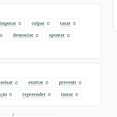
imputar
culpar
taxar
denunciar
apontar
avisar
exortar
prevenir
nção
repreender
instar
//