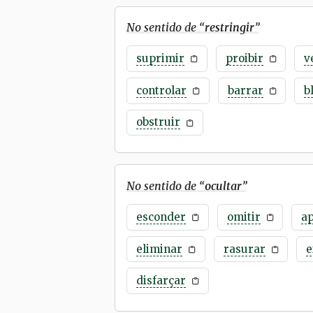
No sentido de “
restringir
”
suprimir
proibir
v
controlar
barrar
b
obstruir
No sentido de “
ocultar
”
esconder
omitir
a
eliminar
rasurar
e
disfarçar