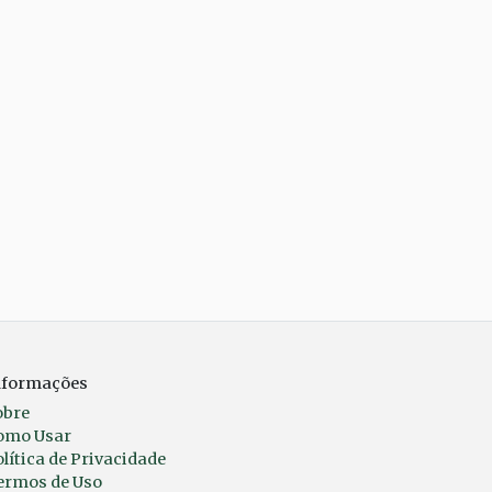
nformações
obre
omo Usar
lítica de Privacidade
ermos de Uso