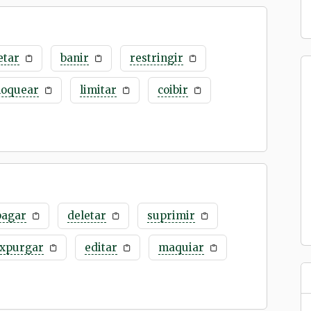
etar
banir
restringir
loquear
limitar
coibir
pagar
deletar
suprimir
xpurgar
editar
maquiar