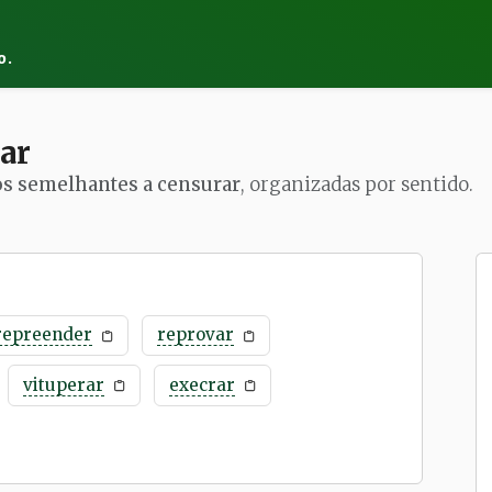
o.
ar
os semelhantes a censurar
, organizadas por sentido.
repreender
reprovar
vituperar
execrar