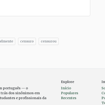
elmente
censuro
censurou
tilhe
Explore
I
em português — o
Início
S
r trás dos sinônimos em
Populares
C
studantes e profissionais da
Recentes
Po
T