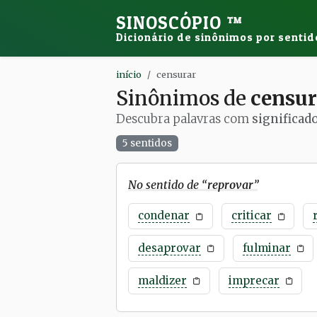
SINOSCÓPIO
™
Dicionário de sinônimos por sentid
início
censurar
Sinônimos de
censur
Descubra palavras com
significad
5 sentidos
No sentido de “
reprovar
”
condenar
criticar
desaprovar
fulminar
maldizer
imprecar