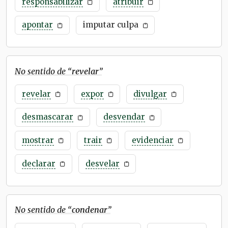
responsabilizar
atribuir
apontar
imputar culpa
No sentido de “
revelar
”
revelar
expor
divulgar
desmascarar
desvendar
mostrar
trair
evidenciar
declarar
desvelar
No sentido de “
condenar
”