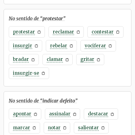
No sentido de “
protestar
”
protestar
reclamar
contestar
insurgir
rebelar
vociferar
bradar
clamar
gritar
insurgir-se
No sentido de “
indicar defeito
”
apontar
assinalar
destacar
marcar
notar
salientar