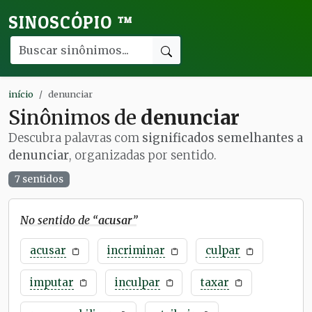
SINOSCÓPIO
™
início
denunciar
Sinônimos de
denunciar
Descubra palavras com
significados semelhantes a
denunciar
, organizadas por sentido.
7 sentidos
No sentido de “
acusar
”
acusar
incriminar
culpar
imputar
inculpar
taxar