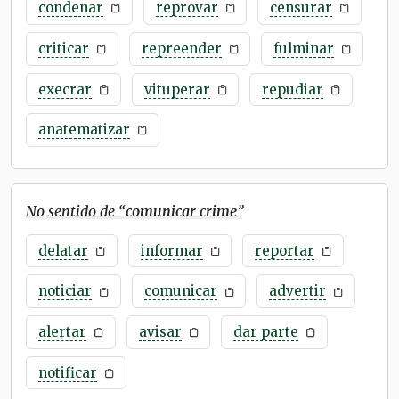
condenar
reprovar
censurar
criticar
repreender
fulminar
execrar
vituperar
repudiar
anatematizar
No sentido de “
comunicar crime
”
delatar
informar
reportar
noticiar
comunicar
advertir
alertar
avisar
dar parte
notificar