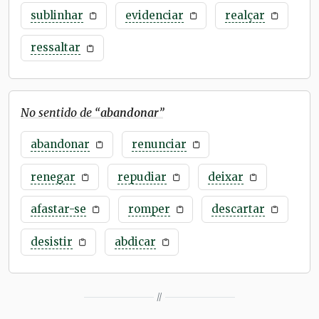
sublinhar
evidenciar
realçar
ressaltar
No sentido de “
abandonar
”
abandonar
renunciar
renegar
repudiar
deixar
afastar-se
romper
descartar
desistir
abdicar
//