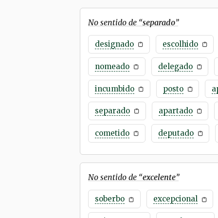
No sentido de “
separado
”
designado
escolhido
nomeado
delegado
incumbido
posto
a
separado
apartado
cometido
deputado
No sentido de “
excelente
”
soberbo
excepcional