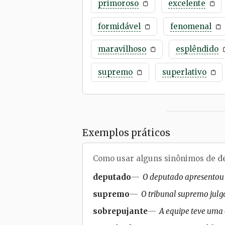
primoroso
excelente
formidável
fenomenal
maravilhoso
esplêndido
supremo
superlativo
Exemplos práticos
Como usar alguns sinônimos de
d
deputado
O deputado apresentou 
supremo
O tribunal supremo julg
sobrepujante
A equipe teve uma