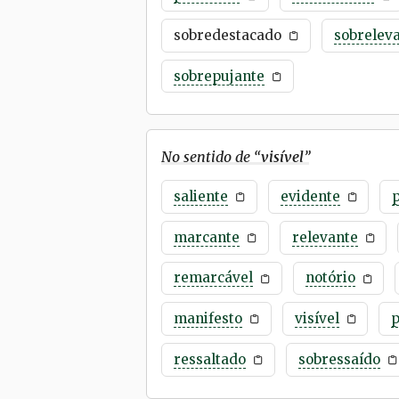
sobredestacado
sobrelev
sobrepujante
No sentido de “
visível
”
saliente
evidente
marcante
relevante
remarcável
notório
manifesto
visível
p
ressaltado
sobressaído