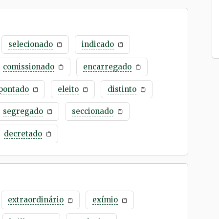
selecionado
indicado
comissionado
encarregado
pontado
eleito
distinto
segregado
seccionado
decretado
extraordinário
exímio