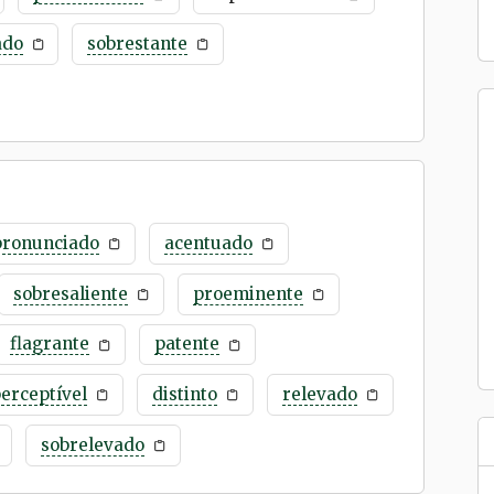
ado
sobrestante
pronunciado
acentuado
sobresaliente
proeminente
flagrante
patente
erceptível
distinto
relevado
sobrelevado