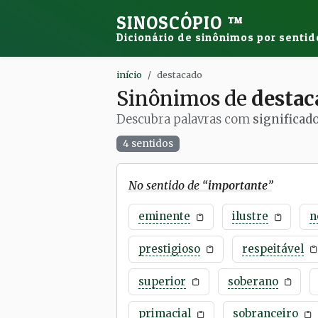
SINOSCÓPIO
™
Dicionário de sinônimos por sentid
início
destacado
Sinônimos de
destac
Descubra palavras com
significad
4 sentidos
No sentido de “
importante
”
eminente
ilustre
n
prestigioso
respeitável
superior
soberano
primacial
sobranceiro