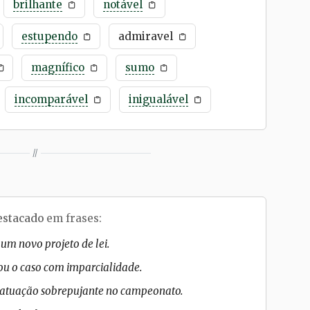
brilhante
notável
estupendo
admiravel
magnífico
sumo
incomparável
inigualável
//
estacado
em frases:
um novo projeto de lei.
ou o caso com imparcialidade.
 atuação sobrepujante no campeonato.