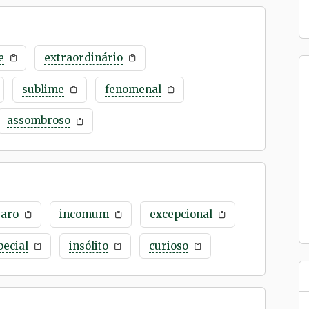
e
extraordinário
sublime
fenomenal
assombroso
raro
incomum
excepcional
pecial
insólito
curioso