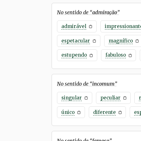
No sentido de “
admiração
”
admirável
impressionant
espetacular
magnífico
estupendo
fabuloso
No sentido de “
incomum
”
singular
peculiar
único
diferente
es
No sentido de “
famoso
”