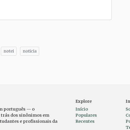
notei
noticia
tilhe
Explore
I
em português — o
Início
S
r trás dos sinônimos em
Populares
C
studantes e profissionais da
Recentes
Po
T