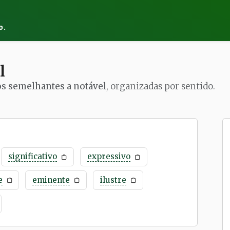
o.
l
os semelhantes a notável
, organizadas por sentido.
significativo
expressivo
e
eminente
ilustre