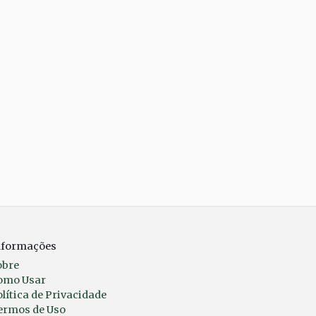
nformações
obre
omo Usar
lítica de Privacidade
ermos de Uso