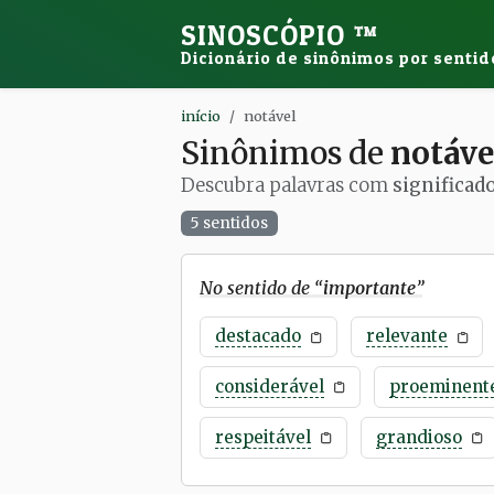
SINOSCÓPIO
™
Dicionário de sinônimos por sentid
início
notável
Sinônimos de
notáve
Descubra palavras com
significad
5 sentidos
No sentido de “
importante
”
destacado
relevante
considerável
proeminent
respeitável
grandioso