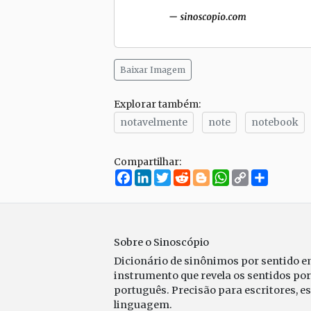
Baixar Imagem
Explorar também:
notavelmente
note
notebook
Compartilhar:
Facebook
LinkedIn
Twitter
Reddit
Blogger
WhatsApp
Copy
Compar
Link
Sobre o Sinoscópio
Dicionário de sinônimos por sentido 
instrumento que revela os sentidos po
português. Precisão para escritores, e
linguagem.