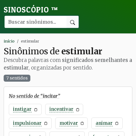
SINOSCÓPIO
™
início
estimular
Sinônimos de
estimular
Descubra palavras com
significados semelhantes a
estimular
, organizadas por sentido.
7 sentidos
No sentido de “
incitar
”
instigar
incentivar
impulsionar
motivar
animar