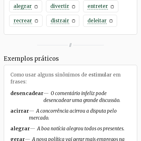
alegrar
divertir
entreter
recrear
distrair
deleitar
//
Exemplos práticos
Como usar alguns sinônimos de
estimular
em
frases:
desencadear
O comentário infeliz pode
desencadear uma grande discussão.
acirrar
A concorrência acirrou a disputa pelo
mercado.
alegrar
A boa notícia alegrou todos os presentes.
gerar
A nova política vai gerar mais empregos na