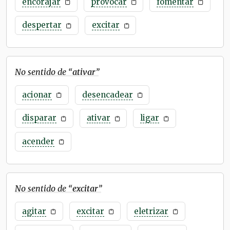
encorajar
provocar
fomentar
despertar
excitar
No sentido de “
ativar
”
acionar
desencadear
disparar
ativar
ligar
acender
No sentido de “
excitar
”
agitar
excitar
eletrizar