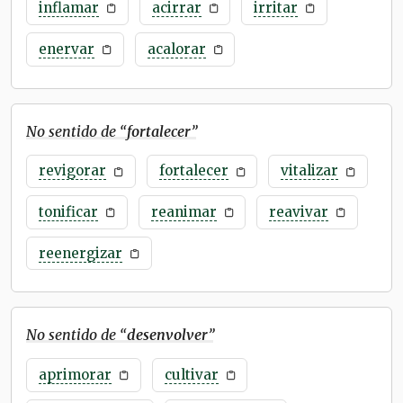
inflamar
acirrar
irritar
enervar
acalorar
No sentido de “
fortalecer
”
revigorar
fortalecer
vitalizar
tonificar
reanimar
reavivar
reenergizar
No sentido de “
desenvolver
”
aprimorar
cultivar