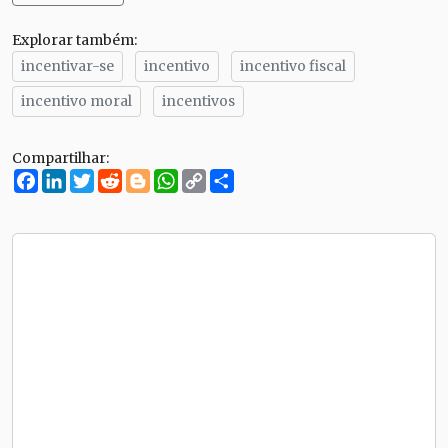
Explorar também:
incentivar-se
incentivo
incentivo fiscal
incentivo moral
incentivos
Compartilhar:
Facebook
LinkedIn
Twitter
Reddit
Blogger
WhatsApp
Copy
Compartilhe
Link