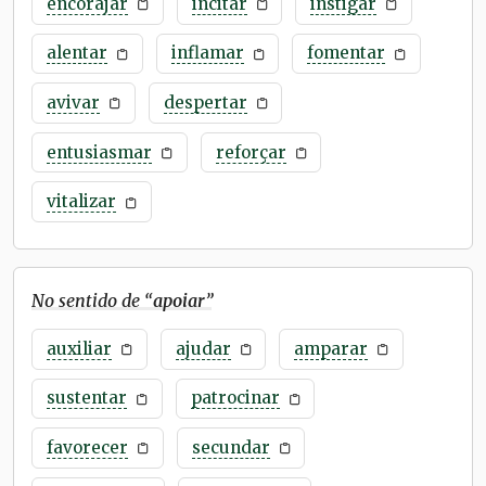
encorajar
incitar
instigar
alentar
inflamar
fomentar
avivar
despertar
entusiasmar
reforçar
vitalizar
No sentido de “
apoiar
”
auxiliar
ajudar
amparar
sustentar
patrocinar
favorecer
secundar