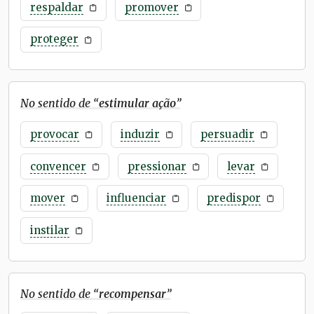
respaldar
promover
proteger
No sentido de “
estimular ação
”
provocar
induzir
persuadir
convencer
pressionar
levar
mover
influenciar
predispor
instilar
No sentido de “
recompensar
”