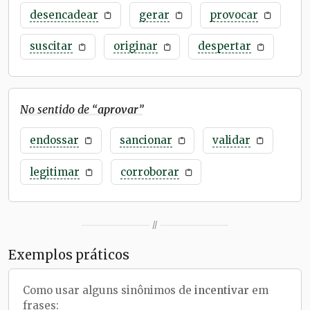
desencadear
gerar
provocar
suscitar
originar
despertar
No sentido de “
aprovar
”
endossar
sancionar
validar
legitimar
corroborar
//
Exemplos práticos
Como usar alguns sinônimos de
incentivar
em
frases: