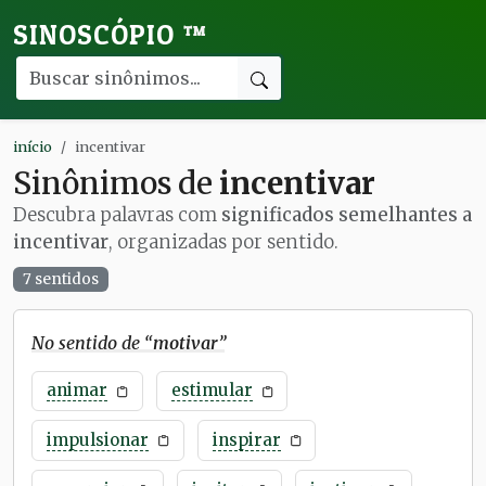
SINOSCÓPIO
™
início
incentivar
Sinônimos de
incentivar
Descubra palavras com
significados semelhantes a
incentivar
, organizadas por sentido.
7 sentidos
No sentido de “
motivar
”
animar
estimular
impulsionar
inspirar