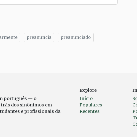
armente
preanuncia
preanunciado
tilhe
Explore
I
em português — o
Início
S
r trás dos sinônimos em
Populares
C
studantes e profissionais da
Recentes
Po
T
C