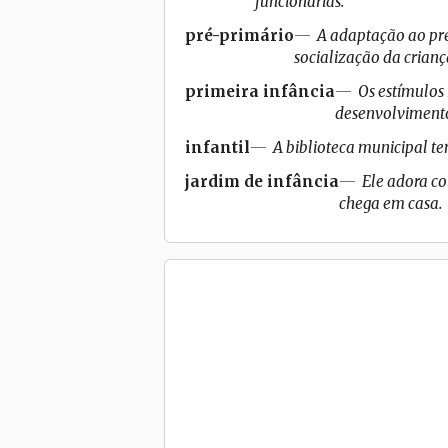
funcionárias.
pré-primário
A adaptação ao pr
socialização da crianç
primeira infância
Os estímulos
desenvolvimento
infantil
A biblioteca municipal t
jardim de infância
Ele adora co
chega em casa.