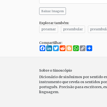
Baixar Imagem
Explorar também:
preamar
preambular
preambul
Compartilhar:
Facebook
LinkedIn
Twitter
Reddit
Blogger
WhatsApp
Copy
Compar
Link
Sobre o Sinoscópio
Dicionário de sinônimos por sentido 
instrumento que revela os sentidos po
português. Precisão para escritores, e
linguagem.