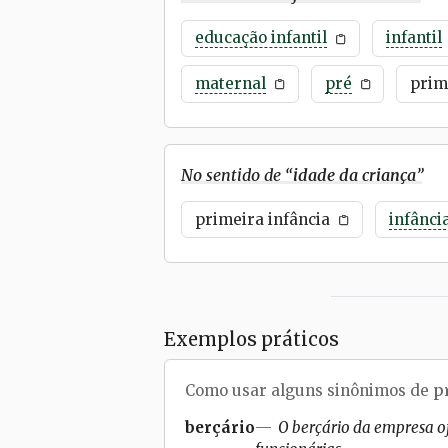
educação infantil
infantil
maternal
pré
prim
No sentido de “
idade da criança
”
primeira infância
infânci
Exemplos práticos
Como usar alguns sinônimos de
p
berçário
O berçário da empresa o