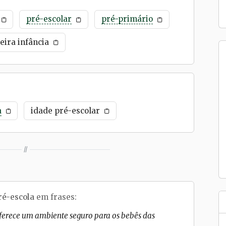
pré-escolar
pré-primário
eira infância
a
idade pré-escolar
//
ré-escola
em frases:
ferece um ambiente seguro para os bebês das