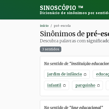
SINOSCÓPIO
™
Dicionário de sinônimos por sentid
início
pré-escola
Sinônimos de
pré-es
Descubra palavras com
significad
3 sentidos
No sentido de “
instituição educacio
jardim de infância
educaç
infantil
parquinho
No sentido de “
fase educacional
”