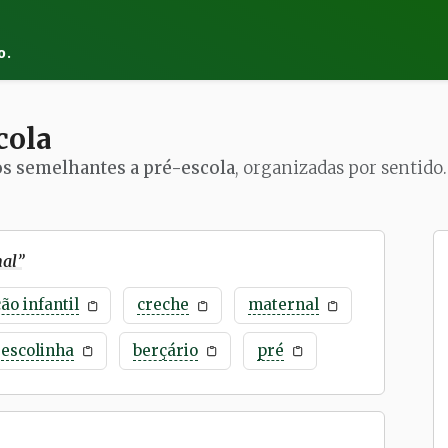
o.
cola
os semelhantes a pré-escola
, organizadas por sentido.
nal
”
ão infantil
creche
maternal
escolinha
berçário
pré