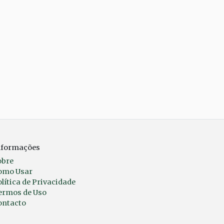
nformações
obre
omo Usar
lítica de Privacidade
ermos de Uso
ontacto