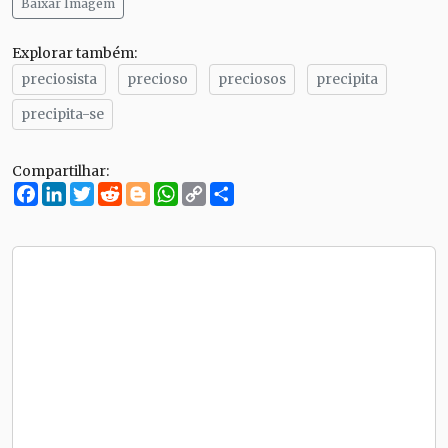
Baixar Imagem
Explorar também:
preciosista
precioso
preciosos
precipita
precipita-se
Compartilhar:
Facebook
LinkedIn
Twitter
Reddit
Blogger
WhatsApp
Copy
Compartilhe
Link