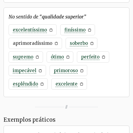
No sentido de “
qualidade superior
”
excelentíssimo
finíssimo
aprimoradíssimo
soberbo
supremo
ótimo
perfeito
impecável
primoroso
esplêndido
excelente
//
Exemplos práticos