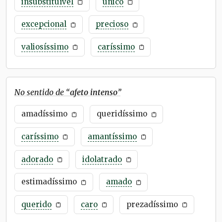
insubstituível
único
excepcional
precioso
valiosíssimo
caríssimo
No sentido de “
afeto intenso
”
amadíssimo
queridíssimo
caríssimo
amantíssimo
adorado
idolatrado
estimadíssimo
amado
querido
caro
prezadíssimo