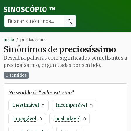
SINOSCÓPIO
™
início
preciosíssimo
Sinônimos de
preciosíssimo
Descubra palavras com
significados semelhantes a
preciosíssimo
, organizadas por sentido.
3 sentidos
No sentido de “
valor extremo
”
inestimável
incomparável
impagável
incalculável