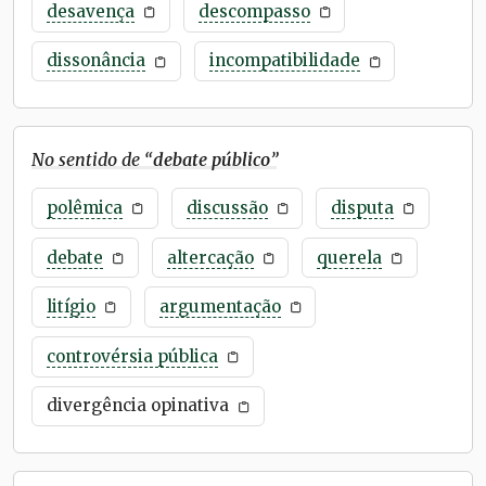
desavença
descompasso
dissonância
incompatibilidade
No sentido de “
debate público
”
polêmica
discussão
disputa
debate
altercação
querela
litígio
argumentação
controvérsia pública
divergência opinativa