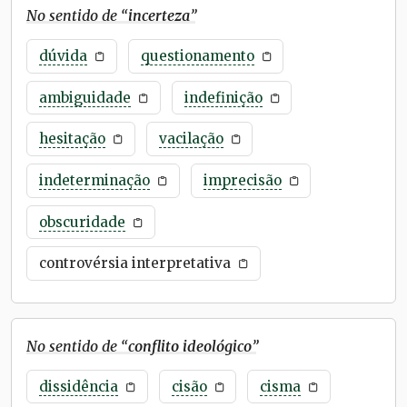
No sentido de “
incerteza
”
dúvida
questionamento
ambiguidade
indefinição
hesitação
vacilação
indeterminação
imprecisão
obscuridade
controvérsia interpretativa
No sentido de “
conflito ideológico
”
dissidência
cisão
cisma