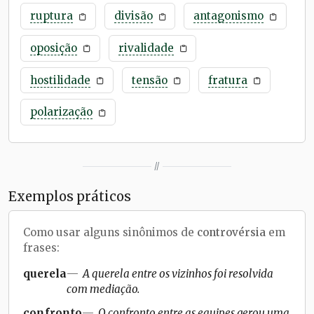
ruptura
divisão
antagonismo
oposição
rivalidade
hostilidade
tensão
fratura
polarização
//
Exemplos práticos
Como usar alguns sinônimos de
controvérsia
em
frases:
querela
A querela entre os vizinhos foi resolvida
com mediação.
confronto
O confronto entre as equipes gerou uma