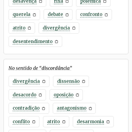
desavença
rixa
polêmica
querela
debate
confronto
atrito
divergência
desentendimento
No sentido de “
discordância
”
divergência
dissensão
desacordo
oposição
contradição
antagonismo
conflito
atrito
desarmonia