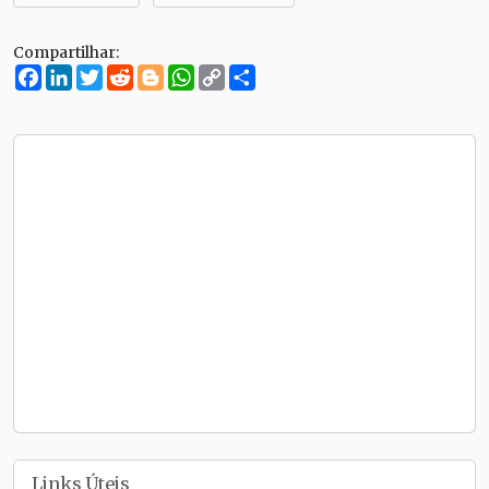
Compartilhar:
Facebook
LinkedIn
Twitter
Reddit
Blogger
WhatsApp
Copy
Compartilhe
Link
Links Úteis