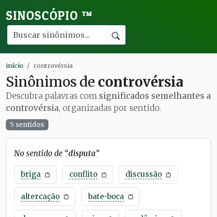
SINOSCÓPIO
™
início
controvérsia
Sinônimos de
controvérsia
Descubra palavras com
significados semelhantes a
controvérsia
, organizadas por sentido.
5 sentidos
No sentido de “
disputa
”
briga
conflito
discussão
altercação
bate-boca