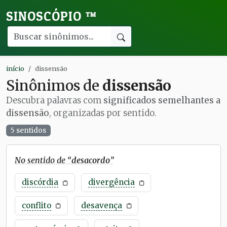
SINOSCÓPIO
™
início
dissensão
Sinônimos de
dissensão
Descubra palavras com
significados semelhantes a
dissensão
, organizadas por sentido.
5 sentidos
No sentido de “
desacordo
”
discórdia
divergência
conflito
desavença