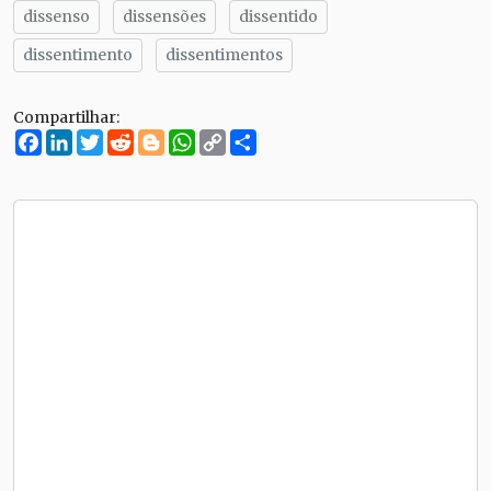
dissenso
dissensões
dissentido
dissentimento
dissentimentos
Compartilhar:
Facebook
LinkedIn
Twitter
Reddit
Blogger
WhatsApp
Copy
Compartilhe
Link