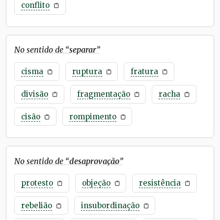
conflito
No sentido de “
separar
”
cisma
ruptura
fratura
divisão
fragmentação
racha
cisão
rompimento
No sentido de “
desaprovação
”
protesto
objeção
resistência
rebelião
insubordinação